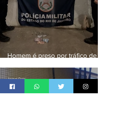
Homem é preso por tráfico de
drogas em Niterói
Jornal Daki
há 8 horas