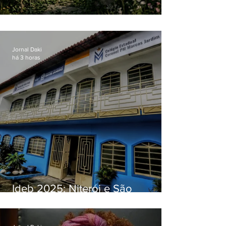
O jardim que ninguém vê
Jornal Daki
há 3 horas
Ideb 2025: Niterói e São
Gonçalo têm desempenhos
distintos no ensino médio; veja