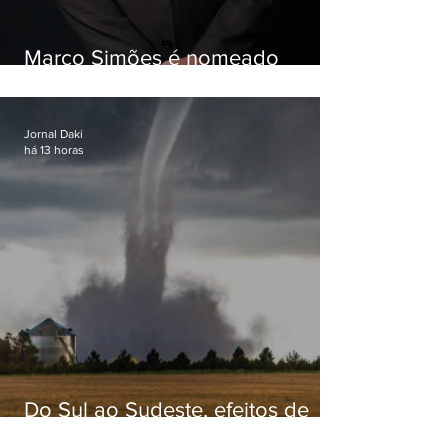
Marco Simões é nomeado
secretário de Estado de Governo
Jornal Daki
há 13 horas
Do Sul ao Sudeste, efeitos de
ciclone-bomba causam