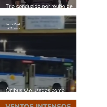
Trio conduzido por roubo de
celular no Méier acumula 37
passagens
Jornal Daki
há 17 horas
Ônibus são usados como
barricadas durante operação na
Gardênia Azul