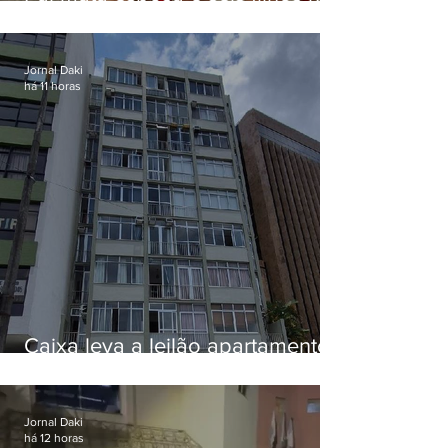
EUA e não terá funeral
Jornal Daki
há 11 horas
Caixa leva a leilão apartamento
de Eduardo Bolsonaro em
Botafogo
Jornal Daki
há 12 horas