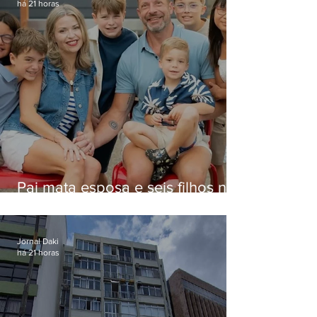
há 21 horas
Pai mata esposa e seis filhos nos
EUA e não terá funeral
Jornal Daki
há 21 horas