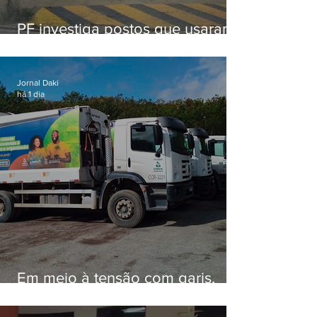
PF investiga postos que usaram
licença falsa com assinatura de
secretário morto em 2020
Jornal Daki
há 1 dia
Em meio à tensão com garis,
Força Ambiental fez aditivo de
26,9% com prefeitura e contrato