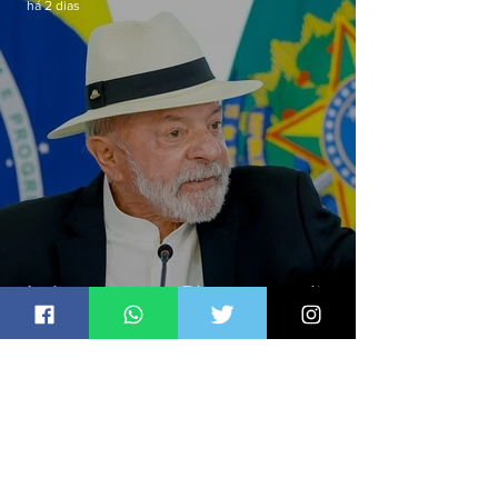
há 2 dias
Lula sanciona PL que amplia
pena para crimes digitais contra
crianças