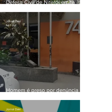
Defesa Civil de Niterói emite
aviso de ventos fortes para esta
sexta-feira (07)
Jornal Daki
há 1 dia
Homem é preso por denúncia
de importunação sexual em
Alcântara
Jornal Daki