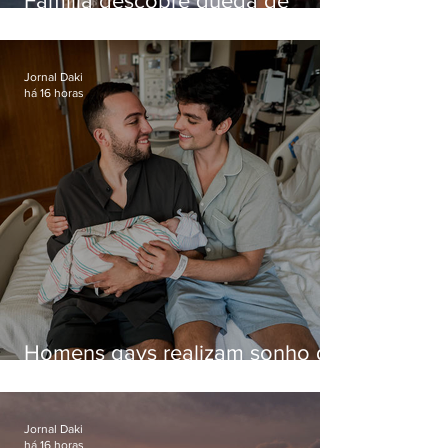
Família descobre queda de
helicóptero pela internet
enquanto aguardava segundo
voo
Jornal Daki
há 16 horas
Homens gays realizam sonho de
ter filhos em novas formas de
paternidade
Jornal Daki
há 16 horas