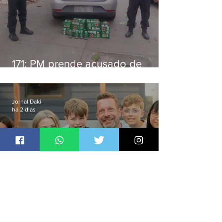
171: PM prende acusado de
estelionato em restaurante de
Niterói
Jornal Daki
há 2 dias