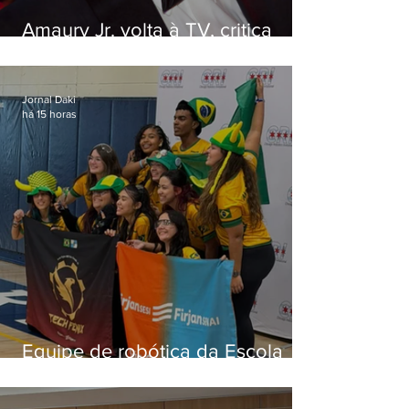
Amaury Jr. volta à TV, critica
'jabá' e diz que as pessoas
viraram colunistas de si mesmas
Jornal Daki
há 15 horas
Equipe de robótica da Escola
Firjan Sesi São Gonçalo vence
prêmio internacional nos EUA