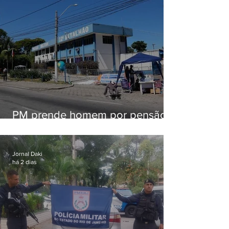
PM prende homem por pensão
alimentícia em Niterói
Jornal Daki
há 2 dias