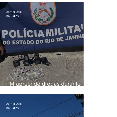
em Vaz Lobo
Jornal Daki
há 2 dias
PM apreende drogas durante
patrulhamento em Maricá
Jornal Daki
há 2 dias