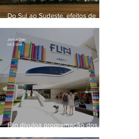
Do Sul ao Sudeste, efeitos de
ciclone-bomba causam
apreensão na população
Jornal Daki
há 2 dias
Flin divulga programação dos
dois primeiros dias; evento