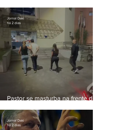
de Eduardo Bolsonaro em
Botafogo
Jornal Daki
há 2 dias
Pastor se masturba na frente de
criança e é preso na Zona Oeste
Jornal Daki
há 2 dias