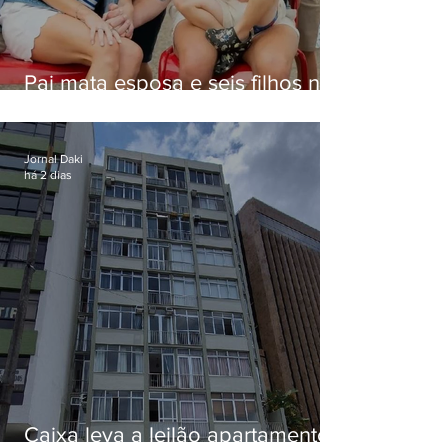
Pai mata esposa e seis filhos nos
EUA e não terá funeral
Jornal Daki
há 2 dias
Caixa leva a leilão apartamento