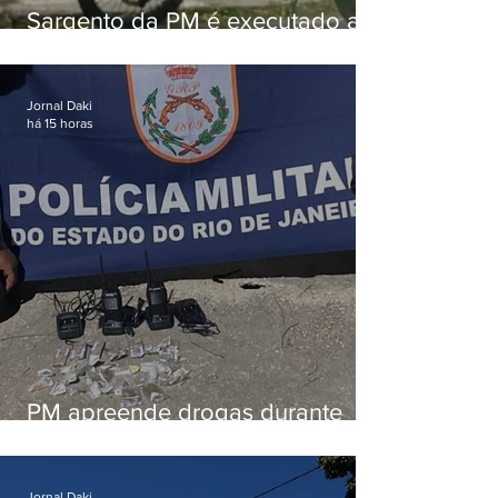
Sargento da PM é executado a
tiros enquanto estava de folga
em Vaz Lobo
Jornal Daki
há 15 horas
PM apreende drogas durante
patrulhamento em Maricá
Jornal Daki