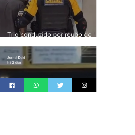
Trio conduzido por roubo de
celular no Méier acumula 37
passagens
Jornal Daki
há 2 dias