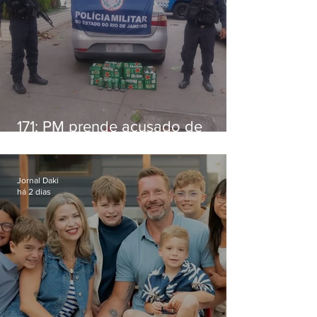
171: PM prende acusado de
estelionato em restaurante de
Niterói
Jornal Daki
há 2 dias