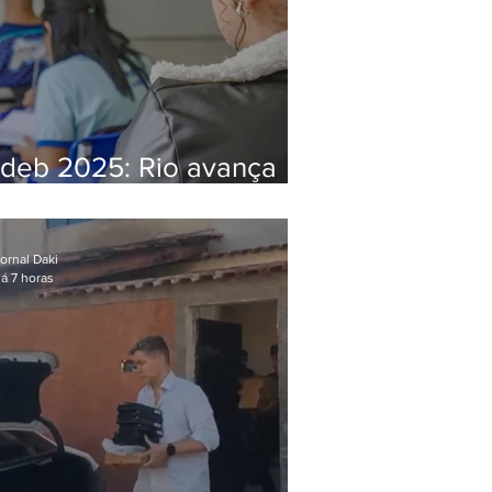
Ideb 2025: Rio avança
nos anos iniciais e fica
acima da média nacional
ornal Daki
á 7 horas