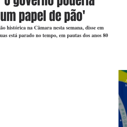
 'O governo poderia
um papel de pão'
são histórica na Câmara nesta semana, disse em 
Ruas está parado no tempo, em pautas dos anos 80
J
h