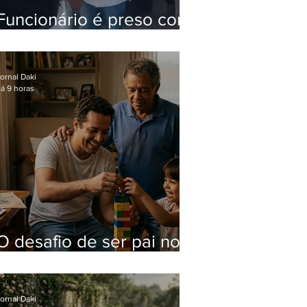
Funcionário é preso com
computadores furtados
do Hospital do Andaraí
ornal Daki
á 9 horas
O desafio de ser pai no
mundo atual
ornal Daki