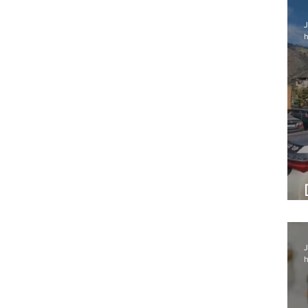
J
h
J
h