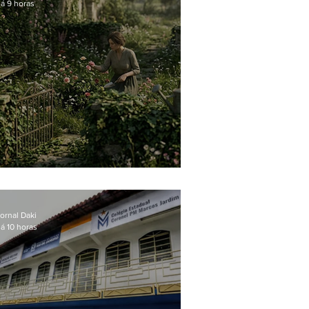
á 9 horas
O jardim que ninguém vê
ornal Daki
á 10 horas