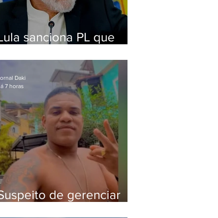
Lula sanciona PL que
amplia pena para crimes
digitais contra crianças
ornal Daki
á 7 horas
Suspeito de gerenciar
tráfico na Lapa é preso