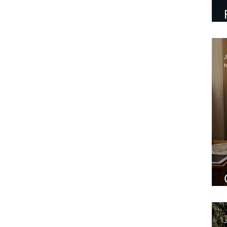
J
h
J