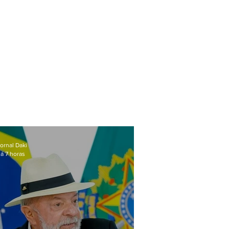
ornal Daki
á 7 horas