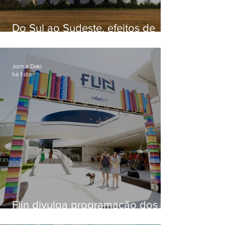
Do Sul ao Sudeste, efeitos de
ciclone-bomba causam
apreensão na população
Jornal Daki
há 1 dia
Flin divulga programação dos
dois primeiros dias; evento