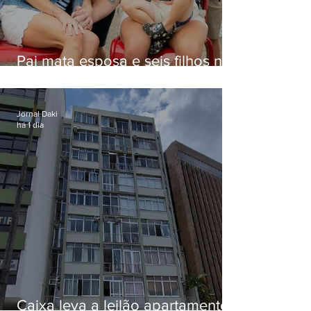
Pai mata esposa e seis filhos nos
EUA e não terá funeral
Jornal Daki
há 1 dia
Caixa leva a leilão apartamento