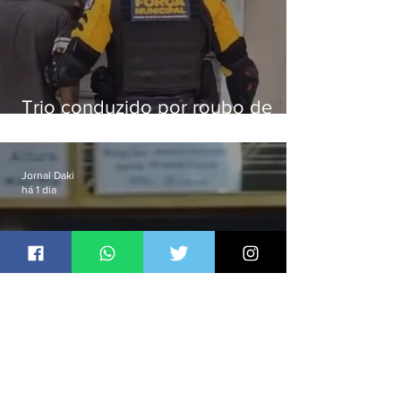
Trio conduzido por roubo de
celular no Méier acumula 37
passagens
Jornal Daki
há 1 dia