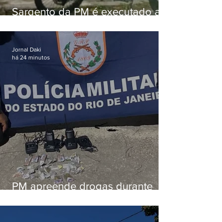
Sargento da PM é executado a
tiros enquanto estava de folga
em Vaz Lobo
Jornal Daki
há 24 minutos
PM apreende drogas durante
patrulhamento em Maricá