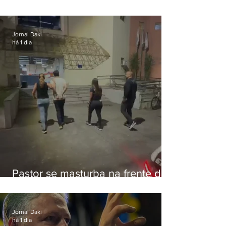
de Eduardo Bolsonaro em
Botafogo
Jornal Daki
há 1 dia
Pastor se masturba na frente de
criança e é preso na Zona Oeste
Jornal Daki
há 1 dia