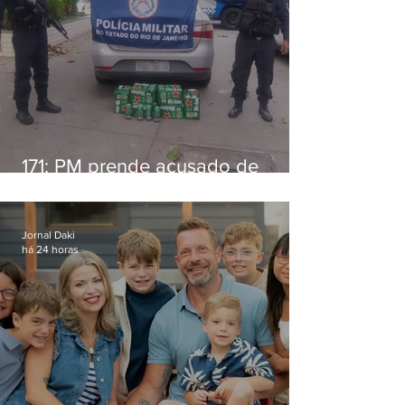
171: PM prende acusado de
estelionato em restaurante de
Niterói
Jornal Daki
há 24 horas