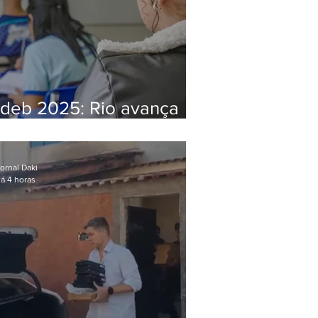
Ideb 2025: Rio avança
nos anos iniciais e fica
acima da média nacional
ornal Daki
á 4 horas