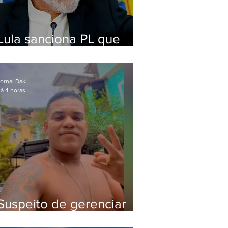
Lula sanciona PL que
amplia pena para crimes
digitais contra crianças
ornal Daki
á 4 horas
Suspeito de gerenciar
tráfico na Lapa é preso