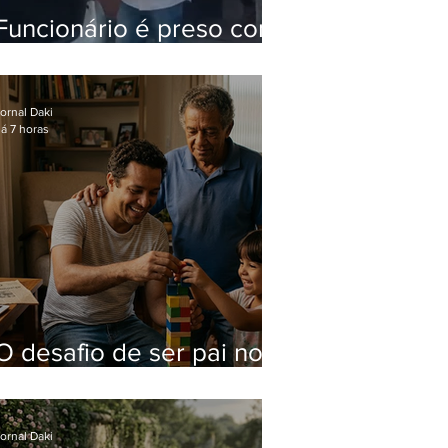
Funcionário é preso com
computadores furtados
do Hospital do Andaraí
ornal Daki
á 7 horas
O desafio de ser pai no
mundo atual
ornal Daki