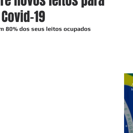
re novos leitos para
Covid-19
êm 80% dos seus leitos ocupados
J
h