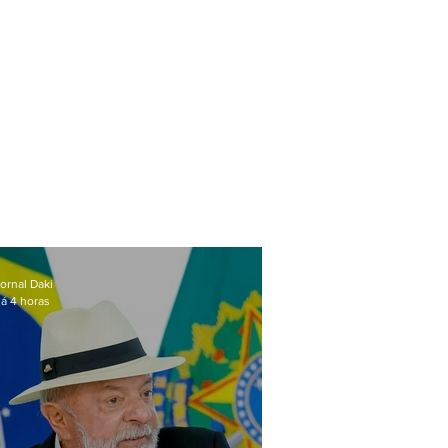
ornal Daki
á 4 horas