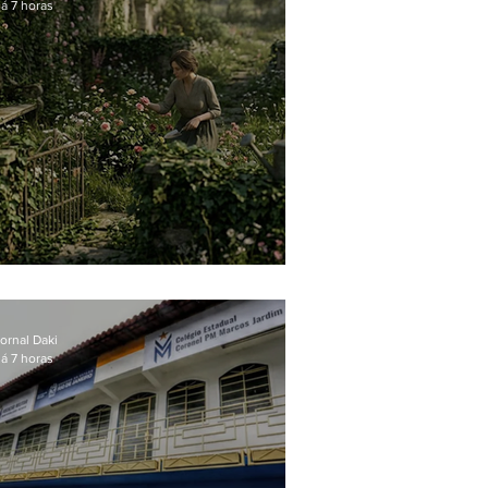
á 7 horas
O jardim que ninguém vê
ornal Daki
á 7 horas