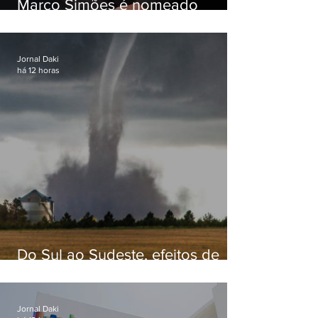
Marco Simões é nomeado
secretário de Estado de Governo
Jornal Daki
há 12 horas
Do Sul ao Sudeste, efeitos de
ciclone-bomba causam
apreensão na população
Jornal Daki