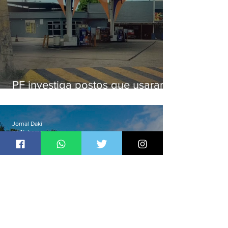
PF investiga postos que usaram
licença falsa com assinatura de
secretário morto em 2020
Jornal Daki
há 15 horas