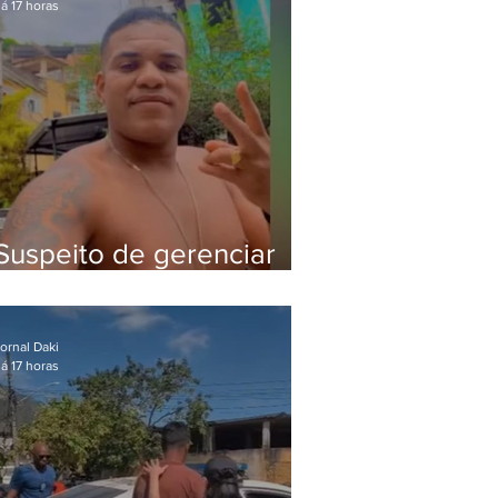
á 17 horas
Suspeito de gerenciar
tráfico na Lapa é preso
após meses foragido
ornal Daki
á 17 horas