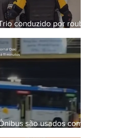
Trio conduzido por roubo
de celular no Méier
acumula 37 passagens
ornal Daki
á 11 minutos
Ônibus são usados como
barricadas durante