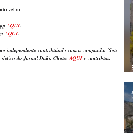
h
rto velho
pp 
AQUI
. 
m 
AQUI
.
ismo independente contribuindo com a campanha 'Sou 
oletivo do Jornal Daki. Clique 
AQUI
 e contribua.
J
h