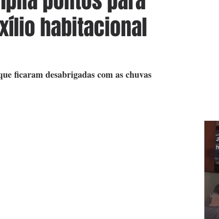
plia pontos para
ílio habitacional
s que ficaram desabrigadas com as chuvas
J
h