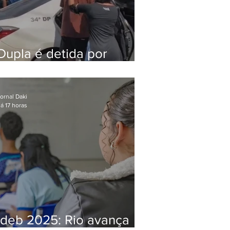
Dupla é detida por
comércio ilegal de
animais silvestres em
Bangu
ornal Daki
á 17 horas
Ideb 2025: Rio avança