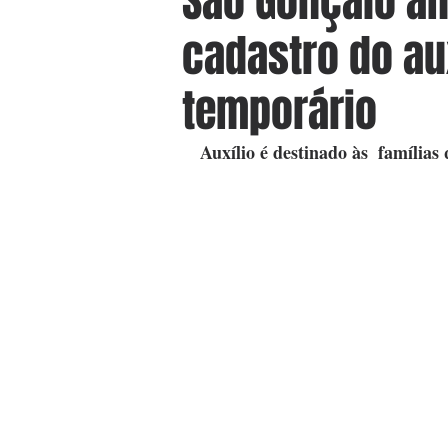
São Gonçalo am
cadastro do aux
temporário
Auxílio é destinado às  família