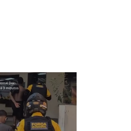
ornal Daki
á 3 minutos