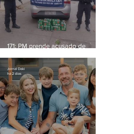
171: PM prende acusado de
estelionato em restaurante de
Niterói
Jornal Daki
há 2 dias