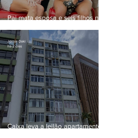
Pai mata esposa e seis filhos nos
EUA e não terá funeral
Jornal Daki
há 2 dias
Caixa leva a leilão apartamento
de Eduardo Bolsonaro em