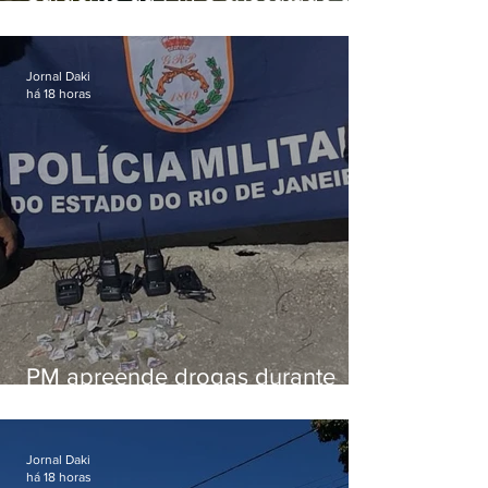
tiros enquanto estava de folga
em Vaz Lobo
Jornal Daki
há 18 horas
PM apreende drogas durante
patrulhamento em Maricá
Jornal Daki
há 18 horas