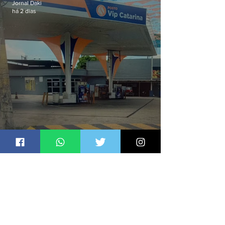
Jornal Daki
há 2 dias
PF investiga postos que usaram
licença falsa com assinatura de
secretário morto em 2020
Jornal Daki
há 2 dias