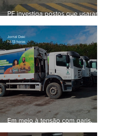
PF investiga postos que usaram
licença falsa com assinatura de
secretário morto em 2020
Jornal Daki
há 13 horas
Em meio à tensão com garis,
Força Ambiental fez aditivo de
26,9% com prefeitura e contrato