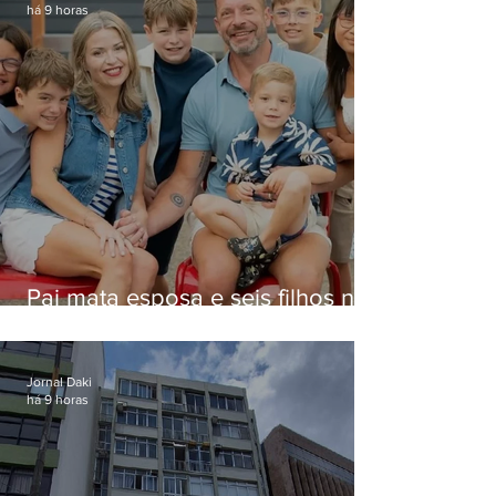
há 9 horas
Pai mata esposa e seis filhos nos
EUA e não terá funeral
Jornal Daki
há 9 horas