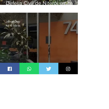
Defesa Civil de Niterói emite
aviso de ventos fortes para esta
sexta-feira (07)
Jornal Daki
há 16 horas
Homem é preso por denúncia
de importunação sexual em
Alcântara
Jornal Daki