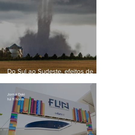
Do Sul ao Sudeste, efeitos de
ciclone-bomba causam
apreensão na população
Jornal Daki
há 11 horas