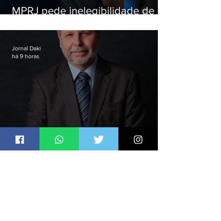
MPRJ pede inelegibilidade de
Garotinho
Jornal Daki
há 9 horas
Marco Simões é nomeado
secretário de Estado de Governo