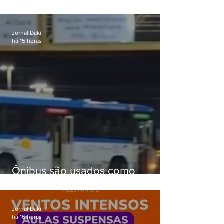
celular no Méier acumula 37
passagens
Jornal Daki
há 15 horas
Ônibus são usados como
barricadas durante operação na
Gardênia Azul
Jornal Daki
há 16 horas