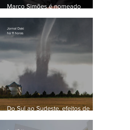
Marco Simões é nomeado
secretário de Estado de Governo
Jornal Daki
há 11 horas
Do Sul ao Sudeste, efeitos de
ciclone-bomba causam
apreensão na população