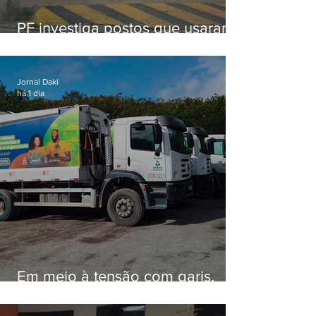
PF investiga postos que usaram
licença falsa com assinatura de
secretário morto em 2020
Jornal Daki
há 1 dia
Em meio à tensão com garis,
Força Ambiental fez aditivo de
26,9% com prefeitura e contrato