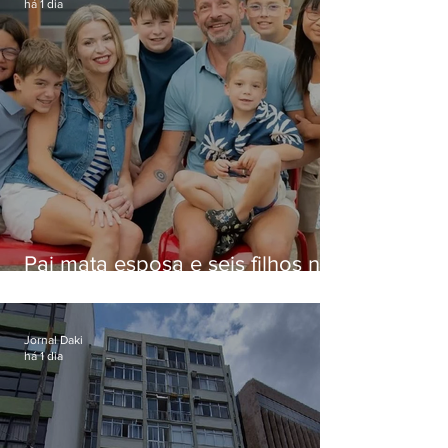
há 1 dia
Pai mata esposa e seis filhos nos
EUA e não terá funeral
Jornal Daki
há 1 dia