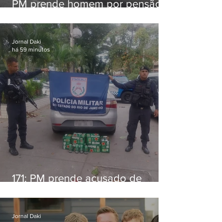
PM prende homem por pensão
alimentícia em Niterói
Jornal Daki
há 59 minutos
171: PM prende acusado de
estelionato em restaurante de
Niterói
Jornal Daki