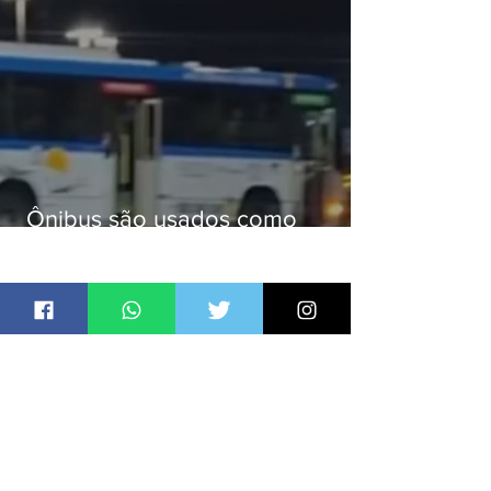
Ônibus são usados como
barricadas durante operação na
Gardênia Azul