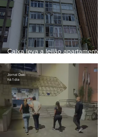
Caixa leva a leilão apartamento
de Eduardo Bolsonaro em
Botafogo
Jornal Daki
há 1 dia