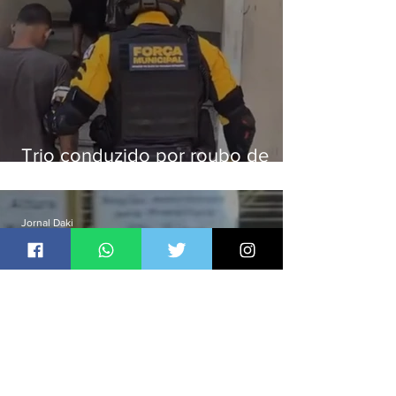
Trio conduzido por roubo de
celular no Méier acumula 37
passagens
Jornal Daki
há 1 dia