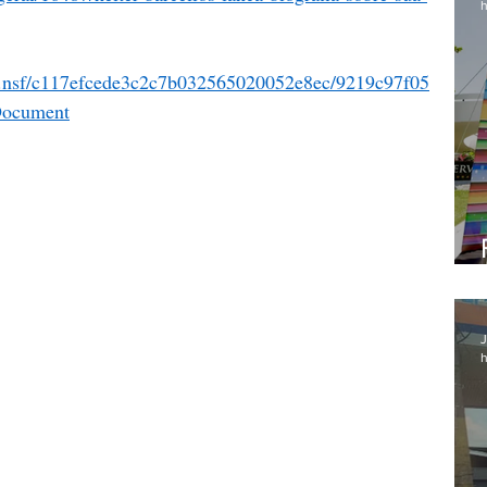
h
scpro.nsf/c117efcede3c2c7b032565020052e8ec/9219c97f05
Document
J
h