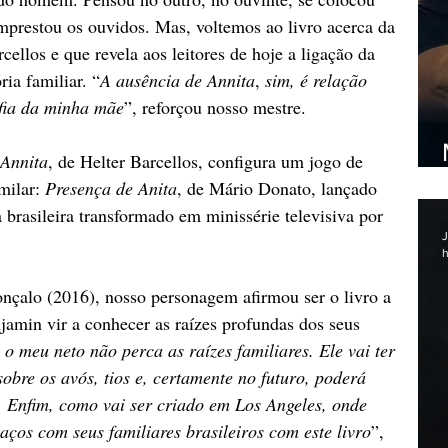
prestou os ouvidos. Mas, voltemos ao livro acerca da 
ellos e que revela aos leitores de hoje a ligação da 
ia familiar. “
A ausência de Annita
, 
sim, é relação 
afia da minha mãe
”, reforçou nosso mestre. 
 Annita
, de Helter Barcellos, configura um jogo de 
milar: 
Presença de Anita
, de Mário Donato, lançado 
 brasileira transformado em minissérie televisiva por 
J
h
çalo (2016), nosso personagem afirmou ser o livro a 
jamin vir a conhecer as raízes profundas dos seus 
o meu neto não perca as raízes familiares. Ele vai ter 
sobre os avós, tios e, certamente no futuro, poderá 
. Enfim, como vai ser criado em Los Angeles, onde 
aços com seus familiares brasileiros com este livro
”, 