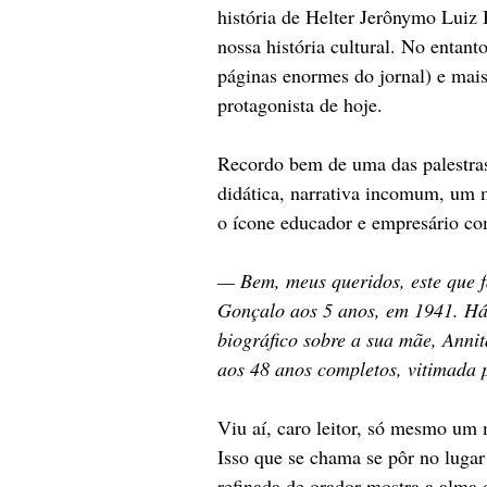
história de Helter Jerônymo Luiz 
nossa história cultural. No entant
páginas enormes do jornal) e mais
protagonista de hoje.
Recordo bem de uma das palestras 
didática, narrativa incomum, um m
o ícone educador e empresário c
— Bem, meus queridos, este que f
Gonçalo aos 5 anos, em 1941. Há 
biográfico sobre a sua mãe, Annita
aos 48 anos completos, vitimada p
Viu aí, caro leitor, só mesmo um m
Isso que se chama se pôr no lugar 
refinada de orador mostra a alma