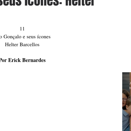
seus ícones: Helter
11
o Gonçalo e seus ícones
Helter Barcellos
Por Erick Bernardes
J
h