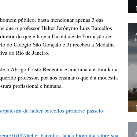
 homem público, basta mencionar apenas 3 das 
ios que o professor Helter Jerônymo Luiz Barcellos 
J
diretor do que é hoje a Faculdade de Formação de 
h
tário do Colégio São Gonçalo e 3) recebeu a Medalha 
iva do Rio de Janeiro.
de o Abrigo Cristo Redentor e continua a estimular a 
querido professor, por nos ensinar o que é a modéstia 
ostura profissional e humana.
t/palestra-de-helter-barcellos-promove-passeio-
J
ral/16487/helter-barcellos-lanca-biografia-sobre-sua-