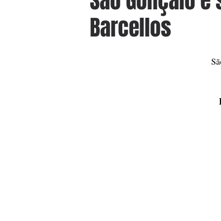
São Gonçalo e 
Barcellos
Sã