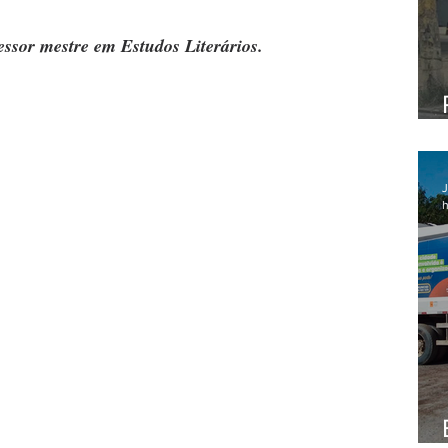
essor mestre em Estudos Literários.
J
h