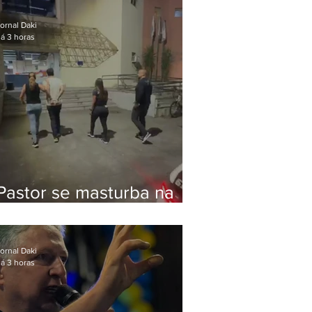
Bolsonaro em Botafogo
ornal Daki
á 3 horas
Pastor se masturba na
frente de criança e é
preso na Zona Oeste
ornal Daki
á 3 horas