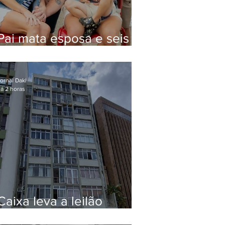
Pai mata esposa e seis
filhos nos EUA e não terá
funeral
ornal Daki
á 2 horas
Caixa leva a leilão
apartamento de Eduardo