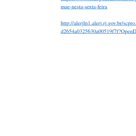
mae-nesta-sexta-feira
http://alerjln1.alerj.rj.gov.br/
d2654a0325630a00519f7f?Open