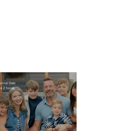
ornal Daki
á 2 horas