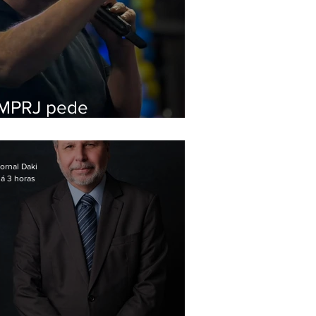
MPRJ pede
inelegibilidade de
Garotinho
ornal Daki
á 3 horas