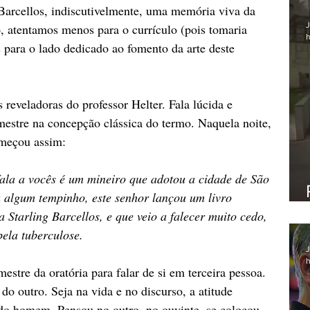
Barcellos, indiscutivelmente, uma memória viva da 
J
o, atentamos menos para o currículo (pois tomaria 
h
 para o lado dedicado ao fomento da arte deste 
reveladoras do professor Helter. Fala lúcida e 
estre na concepção clássica do termo. Naquela noite, 
omeçou assim:
ala a vocês é um mineiro que adotou a cidade de São 
algum tempinho, este senhor lançou um livro 
 Starling Barcellos, e que veio a falecer muito cedo, 
ela tuberculose.
J
h
estre da oratória para falar de si em terceira pessoa. 
do outro. Seja na vida e no discurso, a atitude 
 do homem. Pensou no outro, no ouvinte, se colocou 