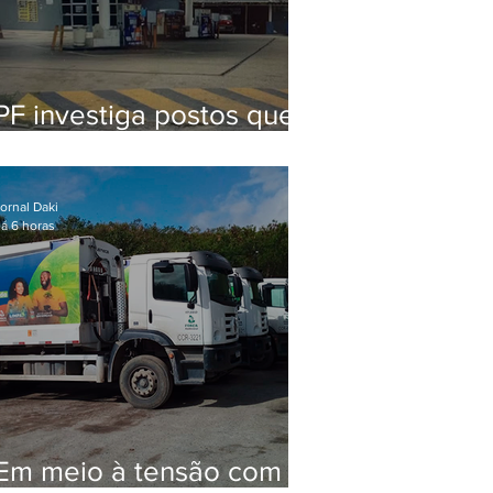
PF investiga postos que
usaram licença falsa com
assinatura de secretário
morto em 2020
ornal Daki
á 6 horas
Em meio à tensão com