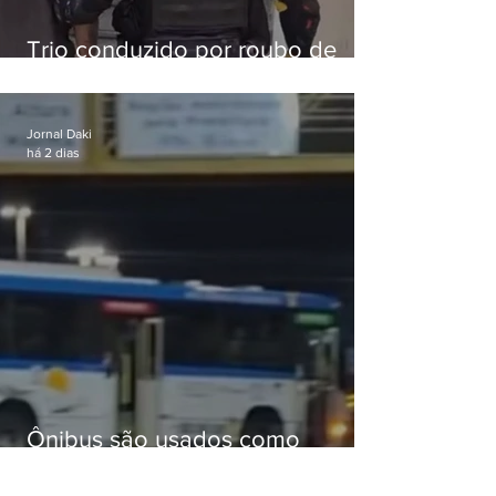
Trio conduzido por roubo de
celular no Méier acumula 37
passagens
Jornal Daki
há 2 dias
Ônibus são usados como
barricadas durante operação na
Gardênia Azul