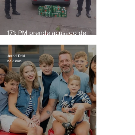
171: PM prende acusado de
estelionato em restaurante de
Niterói
Jornal Daki
há 2 dias