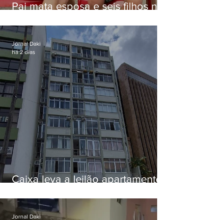
Pai mata esposa e seis filhos nos
EUA e não terá funeral
Jornal Daki
há 2 dias
Caixa leva a leilão apartamento
de Eduardo Bolsonaro em
Botafogo
Jornal Daki