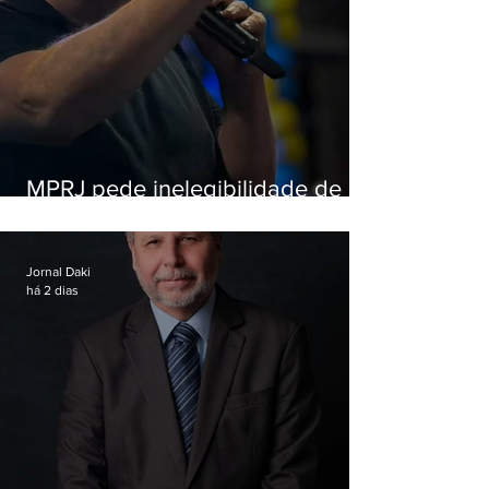
MPRJ pede inelegibilidade de
Garotinho
Jornal Daki
há 2 dias