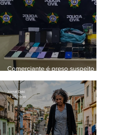
Comerciante é preso suspeito de
manter celulares roubados em
loja
Jornal Daki
há 20 horas