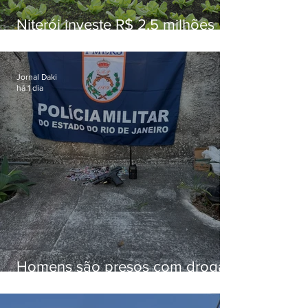
Niterói investe R$ 2,5 milhões
em alimentos da agricultura
familiar para merenda escolar
Jornal Daki
há 1 dia
Homens são presos com drogas
e arma de fogo no Brejal