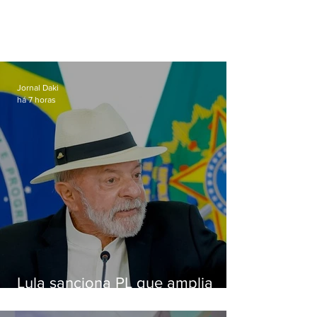
Jornal Daki
há 7 horas
Lula sanciona PL que amplia
pena para crimes digitais contra
crianças