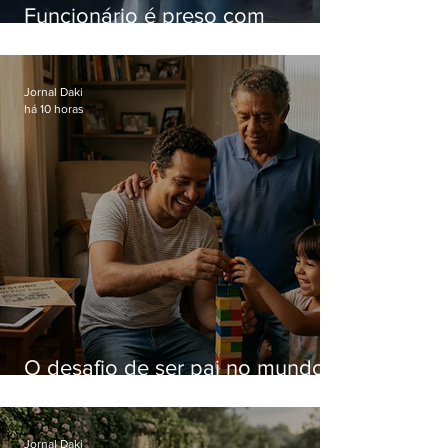
Funcionário é preso com
computadores furtados do
Hospital do Andaraí
Jornal Daki
há 10 horas
O desafio de ser pai no mundo
atual
Jornal Daki