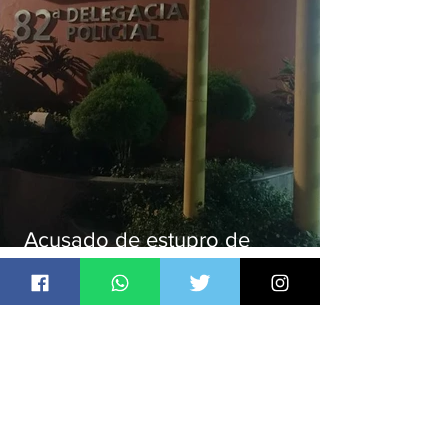
Acusado de estupro de
vulnerável é preso em Maricá
Jornal Daki
há 16 horas