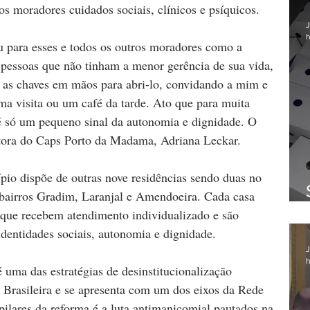
os moradores cuidados sociais, clínicos e psíquicos.
J
h
u para esses e todos os outros moradores como a 
r pessoas que não tinham a menor gerência de sua vida, 
as chaves em mãos para abri-lo, convidando a mim e 
ma visita ou um café da tarde. Ato que para muita 
 é só um pequeno sinal da autonomia e dignidade. O 
retora do Caps Porto da Madama, Adriana Leckar.
io dispõe de outras nove residências sendo duas no 
 bairros Gradim, Laranjal e Amendoeira. Cada casa 
que recebem atendimento individualizado e são 
identidades sociais, autonomia e dignidade.
J
h
é uma das estratégias de desinstitucionalização 
 Brasileira e se apresenta com um dos eixos da Rede 
ilares da reforma é a luta antimanicomial pautados na 