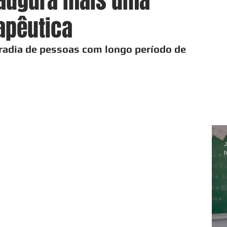
naugura mais uma
apêutica
oradia de pessoas com longo período de 
J
h