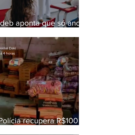
Ideb aponta que só anos
iniciais superam meta
nacional da educação
ornal Daki
á 4 horas
Polícia recupera R$100
mil em carga roubada na