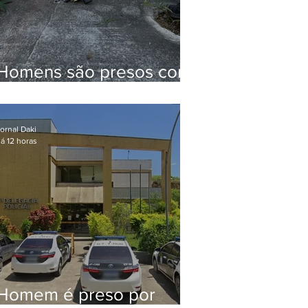
Homens são presos com
drogas e arma de fogo
no Brejal
ornal Daki
á 12 horas
Homem é preso por