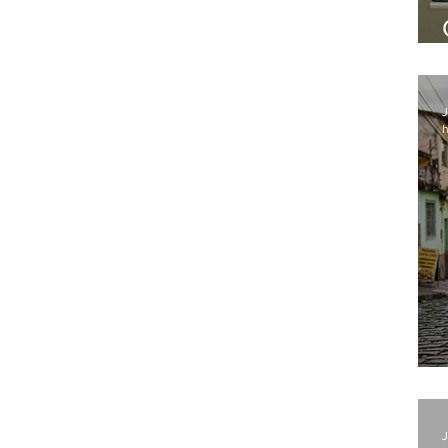
J
h
J