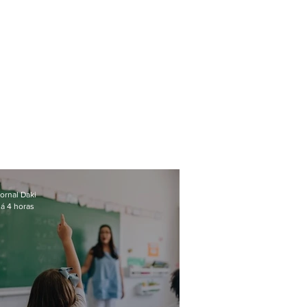
ornal Daki
á 4 horas