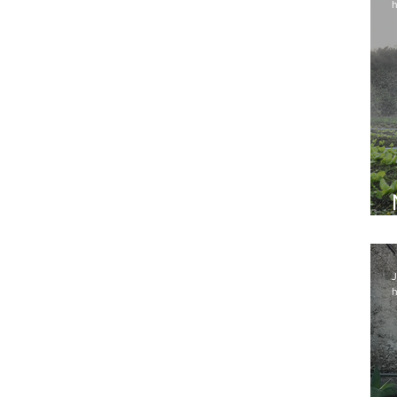
h
J
h