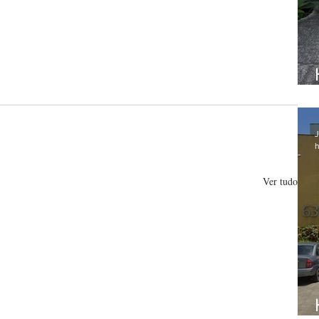
J
h
Ver tudo