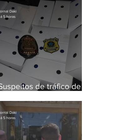
Baixada Fluminense
ornal Daki
á 5 horas
Suspeitos de tráfico de
animais silvestres são
presos com 50 aves
ornal Daki
á 5 horas