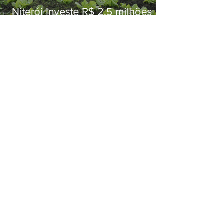
Niterói investe R$ 2,5 milhões
em alimentos da agricultura
familiar para merenda escolar