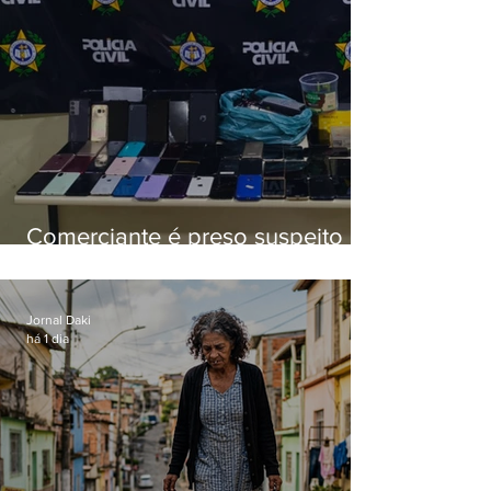
Comerciante é preso suspeito de
manter celulares roubados em
loja
Jornal Daki
há 1 dia