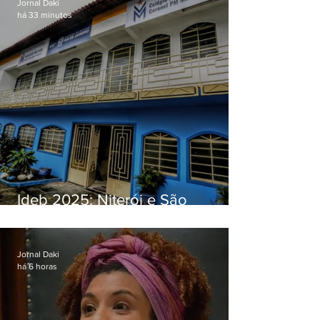
Jornal Daki
há 33 minutos
Ideb 2025: Niterói e São
Gonçalo têm desempenhos
distintos no ensino médio; veja
Jornal Daki
há 6 horas