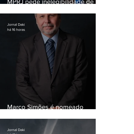
MPRJ pede inelegibilidade de
Garotinho
Jornal Daki
há 16 horas
Marco Simões é nomeado
secretário de Estado de Governo
Jornal Daki