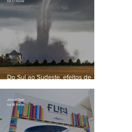
há 17 horas
Do Sul ao Sudeste, efeitos de
ciclone-bomba causam
apreensão na população
Jornal Daki
há 18 horas