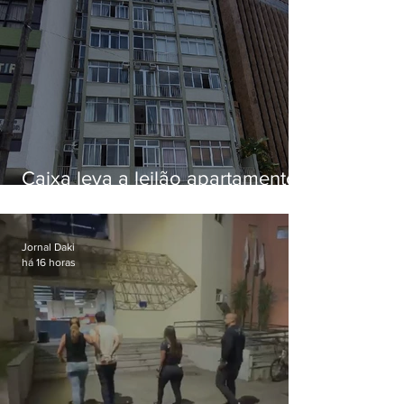
Caixa leva a leilão apartamento
de Eduardo Bolsonaro em
Botafogo
Jornal Daki
há 16 horas