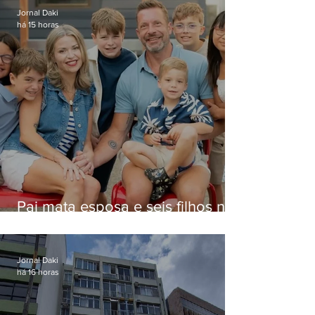
Jornal Daki
há 15 horas
Pai mata esposa e seis filhos nos
EUA e não terá funeral
Jornal Daki
há 16 horas