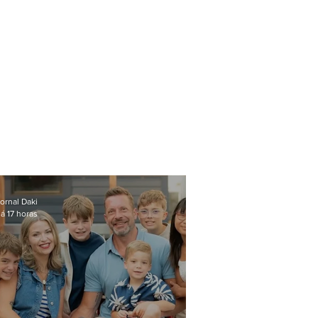
ornal Daki
á 17 horas