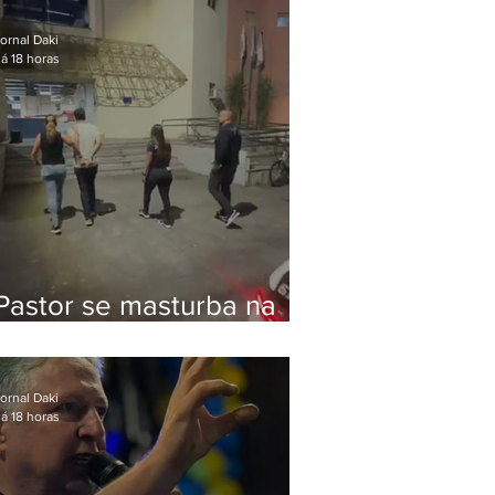
Bolsonaro em Botafogo
ornal Daki
á 18 horas
Pastor se masturba na
frente de criança e é
preso na Zona Oeste
ornal Daki
á 18 horas