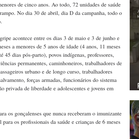
menores de cinco anos. Ao todo, 72 unidades de saúde 
J
arampo. No dia 30 de abril, dia D da campanha, todo o 
h
.
ipe acontece entre os dias 3 de maio e 3 de junho e 
meses a menores de 5 anos de idade (4 anos, 11 meses 
té 45 dias pós-parto), povos indígenas, professores, 
iências permanentes, caminhoneiros, trabalhadores de 
passageiros urbano e de longo curso, trabalhadores 
 salvamento, forças armadas, funcionários do sistema 
ão privada de liberdade e adolescentes e jovens em 
J
ara os gonçalenses que nunca receberam o imunizante 
h
l para os profissionais da saúde e crianças de 6 meses 