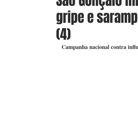
São Gonçalo in
gripe e saram
(4)
Campanha nacional contra influ