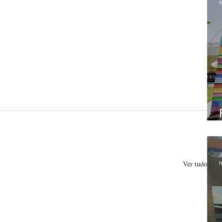
h
J
Ver tudo
h