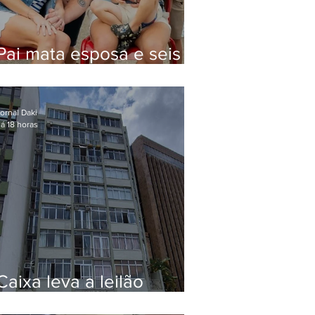
Pai mata esposa e seis
filhos nos EUA e não terá
funeral
ornal Daki
á 18 horas
Caixa leva a leilão
apartamento de Eduardo