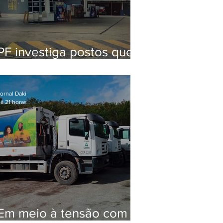
PF investiga postos que
usaram licença falsa com
assinatura de secretário
morto em 2020
ornal Daki
á 21 horas
Em meio à tensão com