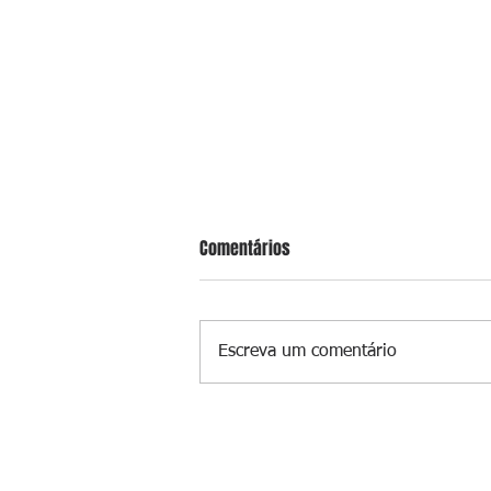
Comentários
Escreva um comentário
PF investiga postos que usaram
licença falsa com assinatura de