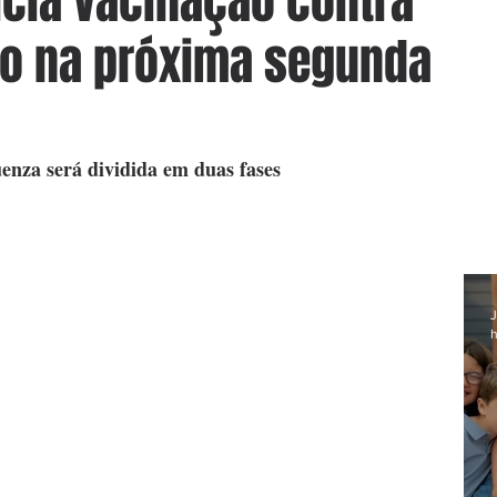
icia vacinação contra
po na próxima segunda
enza será dividida em duas fases
J
h