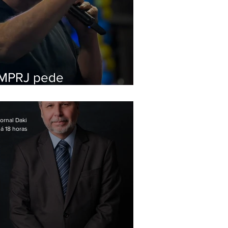
MPRJ pede
inelegibilidade de
Garotinho
ornal Daki
á 18 horas