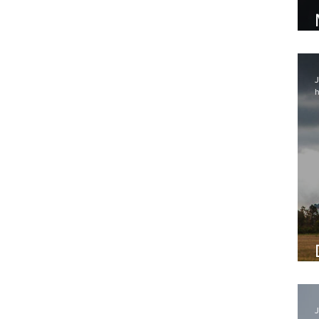
J
h
J