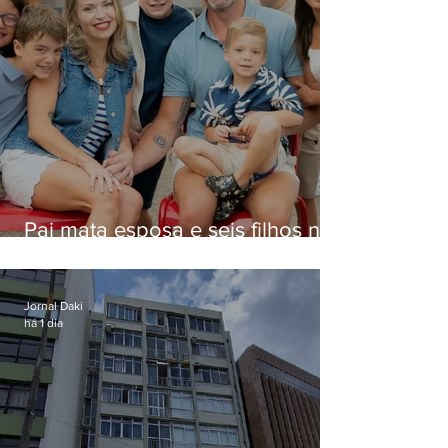
Pai mata esposa e seis filhos nos
EUA e não terá funeral
Jornal Daki
há 1 dia