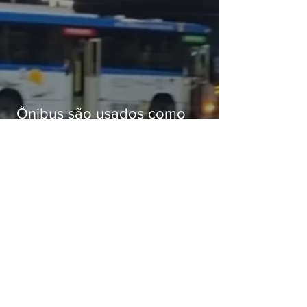
Ônibus são usados como
barricadas durante operação na
Gardênia Azul