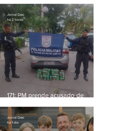
Jornal Daki
há 2 horas
171: PM prende acusado de
estelionato em restaurante de
Niterói
Jornal Daki
há 1 dia