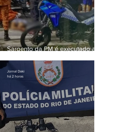
Sargento da PM é executado a
tiros enquanto estava de folga
em Vaz Lobo
Jornal Daki
há 2 horas