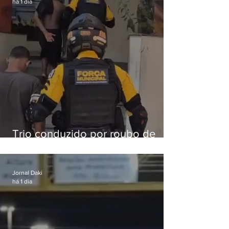
há 1 dia
Trio conduzido por roubo de
celular no Méier acumula 37
passagens
Jornal Daki
há 1 dia