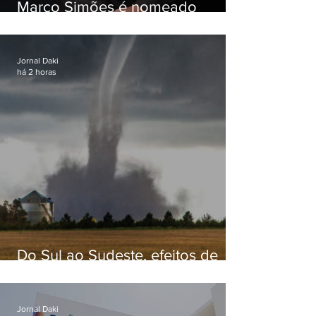
Marco Simões é nomeado
secretário de Estado de Governo
Jornal Daki
há 2 horas
Do Sul ao Sudeste, efeitos de
ciclone-bomba causam
apreensão na população
Jornal Daki