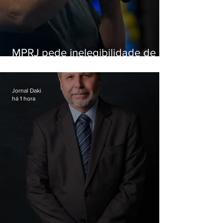
MPRJ pede inelegibilidade de
Garotinho
Jornal Daki
há 1 hora