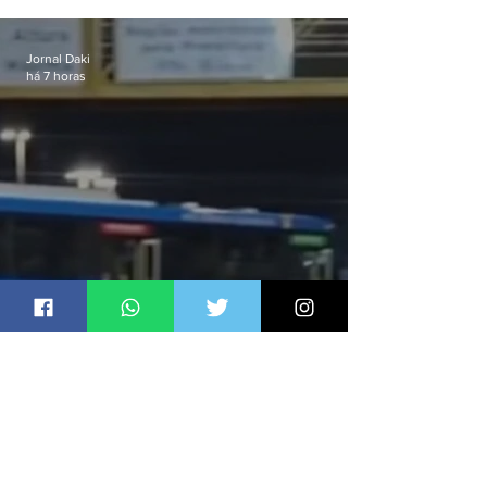
celular no Méier acumula 37
passagens
Jornal Daki
há 7 horas
Ônibus são usados como
barricadas durante operação na
Gardênia Azul
Jornal Daki
há 7 horas