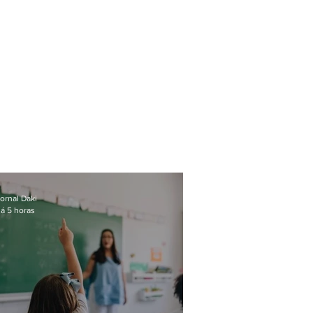
ornal Daki
á 5 horas