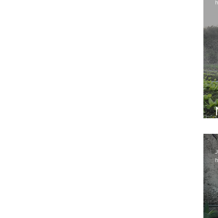
h
J
h