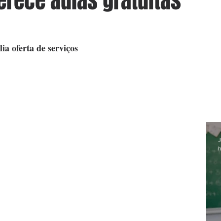
erece aulas gratuitas
a oferta de serviços
J
h