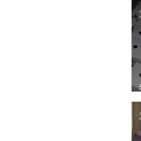
J
h
J
h