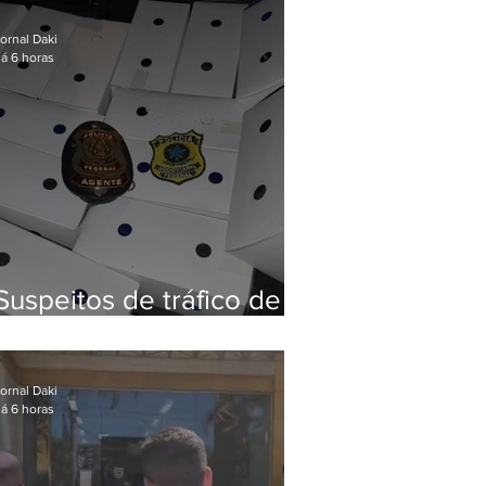
Baixada Fluminense
ornal Daki
á 6 horas
Suspeitos de tráfico de
animais silvestres são
presos com 50 aves
ornal Daki
á 6 horas