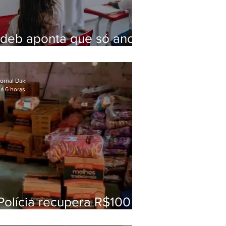
Ideb aponta que só anos
iniciais superam meta
nacional da educação
ornal Daki
á 6 horas
Polícia recupera R$100
mil em carga roubada na