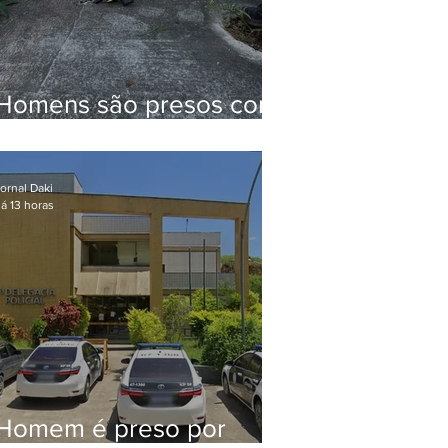
Homens são presos com
drogas e arma de fogo
no Brejal
ornal Daki
á 13 horas
Homem é preso por