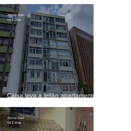
Jornal Daki
há 2 dias
Caixa leva a leilão apartamento
de Eduardo Bolsonaro em
Botafogo
Jornal Daki
há 2 dias