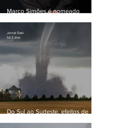
Marco Simões é nomeado
secretário de Estado de Governo
Jornal Daki
há 2 dias
Do Sul ao Sudeste, efeitos de
ciclone-bomba causam
apreensão na população