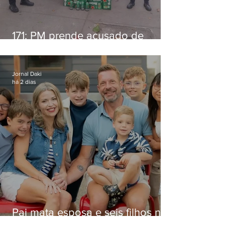
171: PM prende acusado de
estelionato em restaurante de
Niterói
Jornal Daki
há 2 dias
Pai mata esposa e seis filhos nos
EUA e não terá funeral