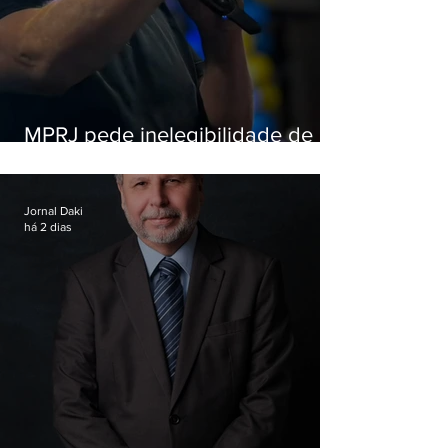
MPRJ pede inelegibilidade de
Garotinho
Jornal Daki
há 2 dias