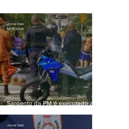
Jornal Daki
há 18 horas
Sargento da PM é executado a
tiros enquanto estava de folga
em Vaz Lobo
Jornal Daki