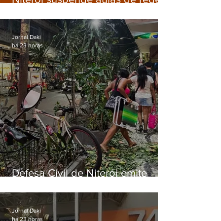
municipal por previsão de
ventos fortes nesta sexta (7)
Jornal Daki
há 23 horas
Defesa Civil de Niterói emite
aviso de ventos fortes para esta
sexta-feira (07)
Jornal Daki
há 23 horas