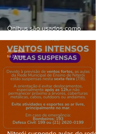
Ônibus são usados como
barricadas durante operação na
Gardênia Azul
Jornal Daki
há 23 horas
Niterói suspende aulas de rede