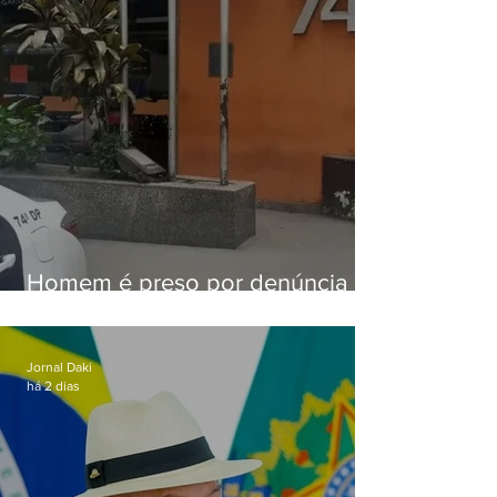
Homem é preso por denúncia
de importunação sexual em
Alcântara
Jornal Daki
há 2 dias