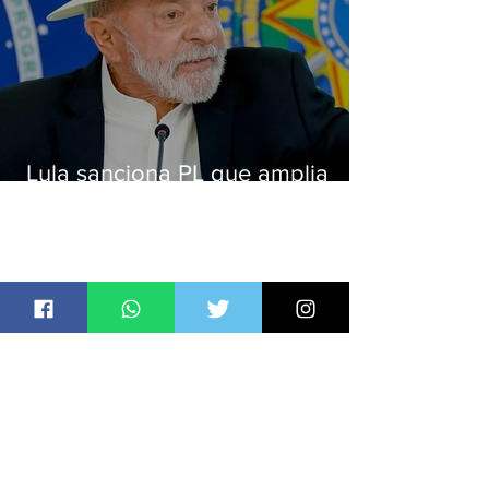
Lula sanciona PL que amplia
pena para crimes digitais contra
crianças