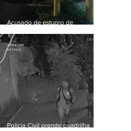
Acusado de estupro de
vulnerável é preso em Maricá
Jornal Daki
há 1 hora
Polícia Civil prende quadrilha