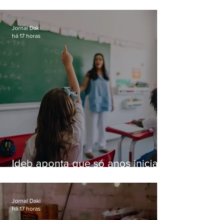
especializada em roubos a
residências de luxo no Rio
Jornal Daki
há 17 horas
Ideb aponta que só anos iniciais
superam meta nacional da
educação
Jornal Daki
há 17 horas