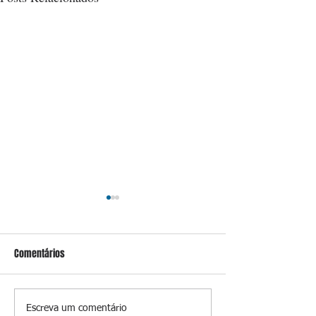
Comentários
Homens são presos com
TRE transfere urna
Escreva um comentário