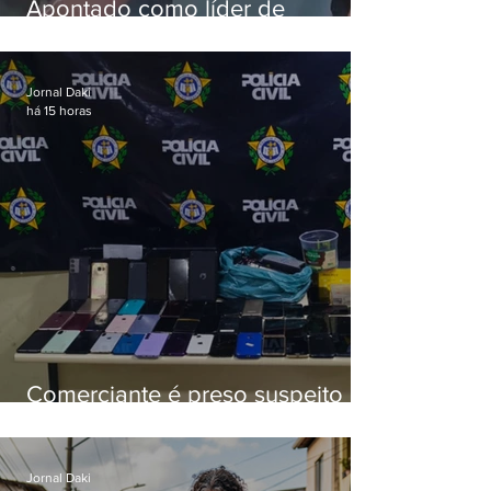
Apontado como líder de
esquema de golpes contra
aposentados é preso
Jornal Daki
há 15 horas
Comerciante é preso suspeito de
manter celulares roubados em
loja
Jornal Daki