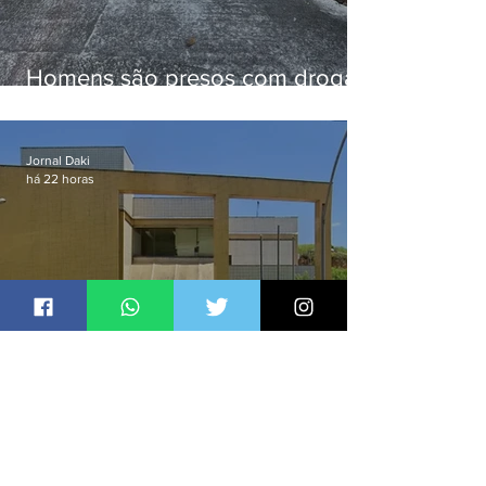
Homens são presos com drogas
e arma de fogo no Brejal
Jornal Daki
há 22 horas
Homem é preso por espancar
companheira até a morte após