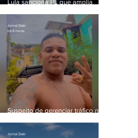
Lula sanciona PL que amplia
pena para crimes digitais contra
crianças
Jornal Daki
há 6 horas
Suspeito de gerenciar tráfico na
Lapa é preso após meses
foragido
Jornal Daki