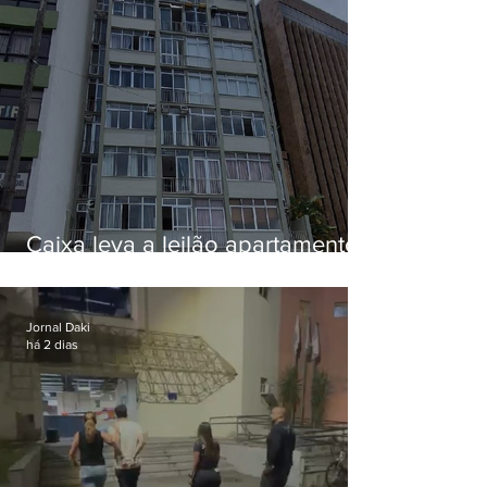
Caixa leva a leilão apartamento
de Eduardo Bolsonaro em
Botafogo
Jornal Daki
há 2 dias