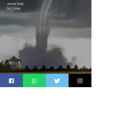
Jornal Daki
há 2 dias
Do Sul ao Sudeste, efeitos de
ciclone-bomba causam
apreensão na população
Jornal Daki
há 2 dias