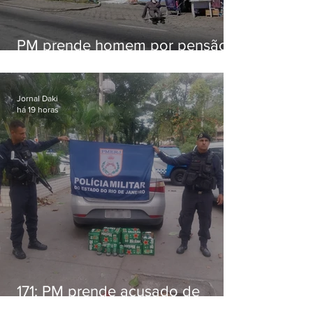
PM prende homem por pensão
alimentícia em Niterói
Jornal Daki
há 19 horas
171: PM prende acusado de
estelionato em restaurante de