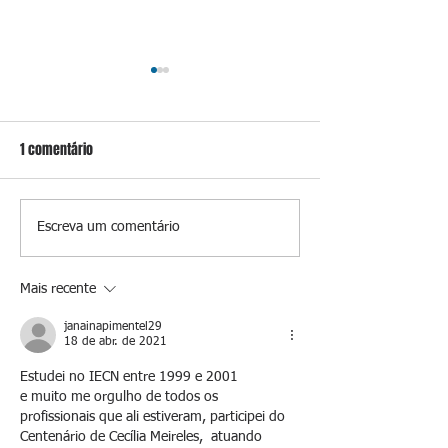
1 comentário
Em meio à tensão com garis,
Homem é preso po
Escreva um comentário
Força Ambiental fez aditivo
denúncia de impo
de 26,9% com prefeitura e
sexual em Alcânta
Mais recente
contrato chega a R$ 90
janainapimentel29
milhões
18 de abr. de 2021
Estudei no IECN entre 1999 e 2001 
e muito me orgulho de todos os 
profissionais que ali estiveram, participei do 
Centenário de Cecília Meireles,  atuando 