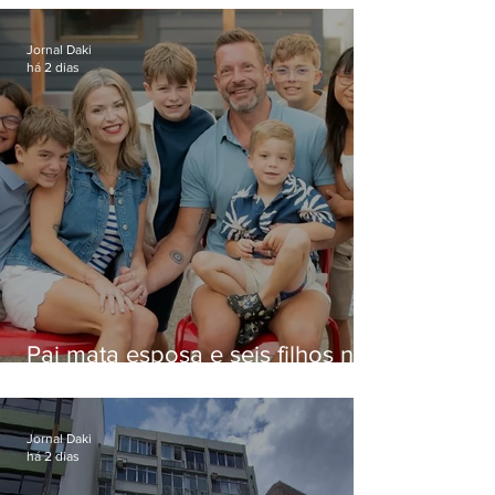
Niterói
Jornal Daki
há 2 dias
Pai mata esposa e seis filhos nos
EUA e não terá funeral
Jornal Daki
há 2 dias