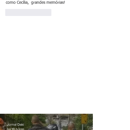
como Cecília,  grandes memórias!
Curtir
Responder
Jornal Daki
há 18 horas