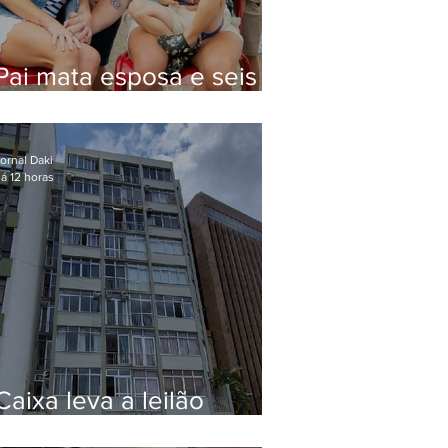
Pai mata esposa e seis
filhos nos EUA e não terá
funeral
ornal Daki
á 12 horas
Caixa leva a leilão
apartamento de Eduardo