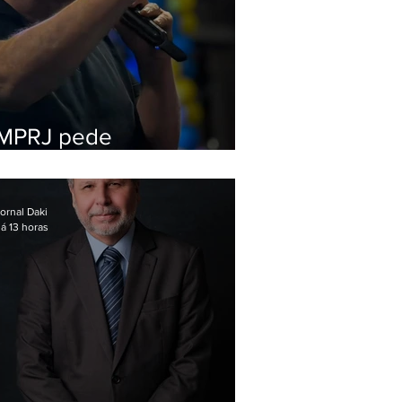
MPRJ pede
inelegibilidade de
Garotinho
ornal Daki
á 13 horas