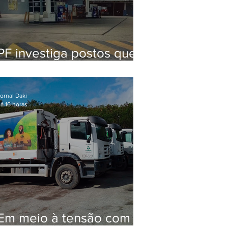
PF investiga postos que
usaram licença falsa com
assinatura de secretário
morto em 2020
ornal Daki
á 16 horas
Em meio à tensão com