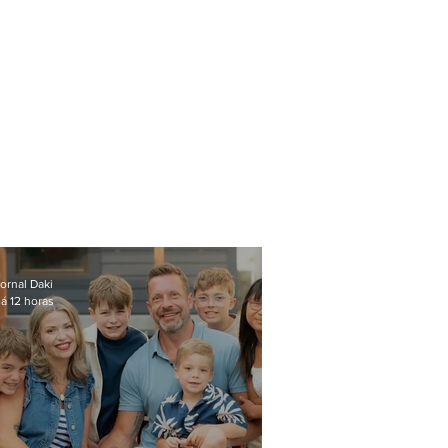
ornal Daki
á 12 horas