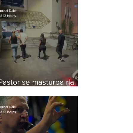
Bolsonaro em Botafogo
ornal Daki
á 13 horas
Pastor se masturba na
frente de criança e é
preso na Zona Oeste
ornal Daki
á 13 horas