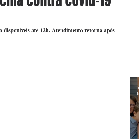
cina contra covid-19
o disponíveis até 12h. Atendimento retorna após 
J
h