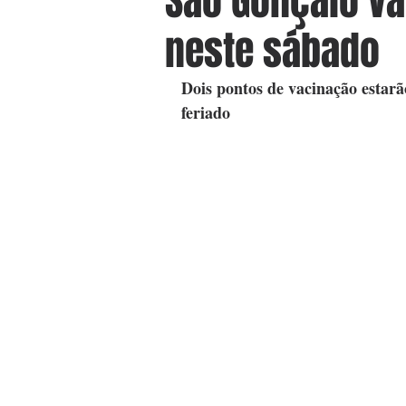
São Gonçalo va
neste sábado
Dois pontos de vacinação estarã
feriado