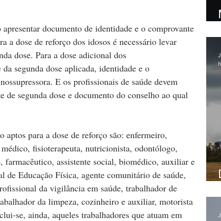
o apresentar documento de identidade e o comprovante 
a a dose de reforço dos idosos é necessário levar 
da dose. Para a dose adicional dos 
J
h
da segunda dose aplicada, identidade e o 
ossupressora. E os profissionais de saúde devem 
te de segunda dose e documento do conselho ao qual 
o aptos para a dose de reforço são: enfermeiro, 
médico, fisioterapeuta, nutricionista, odontólogo, 
 farmacêutico, assistente social, biomédico, auxiliar e 
nal de Educação Física, agente comunitário de saúde, 
ofissional da vigilância em saúde, trabalhador de 
rabalhador da limpeza, cozinheiro e auxiliar, motorista 
nclui-se, ainda, aqueles trabalhadores que atuam em 
J