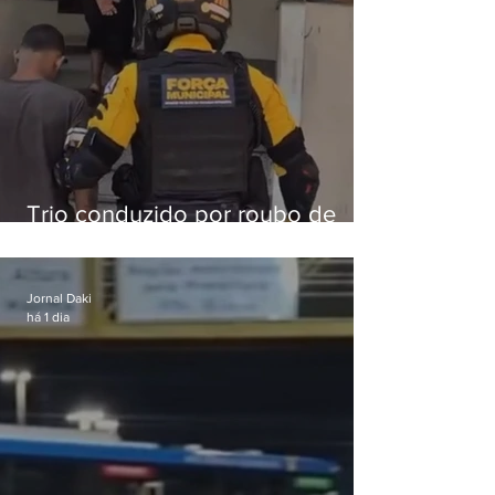
Trio conduzido por roubo de
celular no Méier acumula 37
passagens
Jornal Daki
há 1 dia