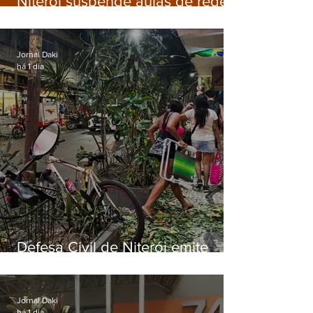
Niterói suspende aulas de rede
municipal por previsão de
ventos fortes nesta sexta (7)
Jornal Daki
há 1 dia
Defesa Civil de Niterói emite
aviso de ventos fortes para esta
sexta-feira (07)
Jornal Daki
há 1 dia