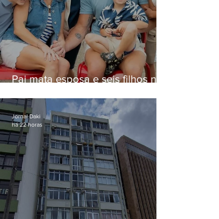
Pai mata esposa e seis filhos nos
EUA e não terá funeral
Jornal Daki
há 22 horas