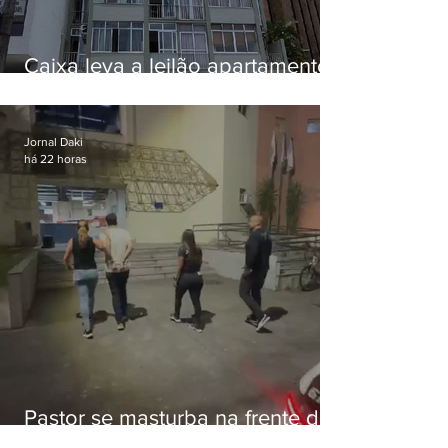
Caixa leva a leilão apartamento
de Eduardo Bolsonaro em
Botafogo
Jornal Daki
há 22 horas
Pastor se masturba na frente de
criança e é preso na Zona Oeste