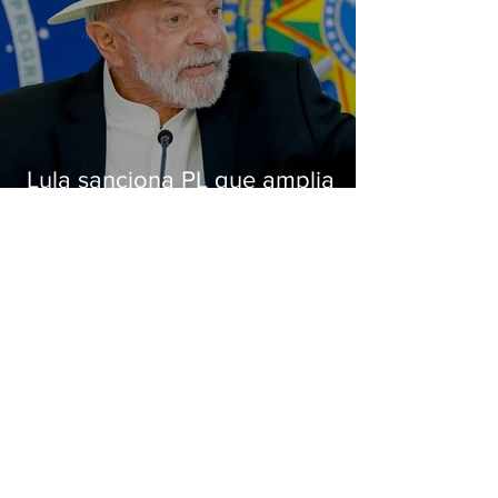
Lula sanciona PL que amplia
pena para crimes digitais contra
crianças