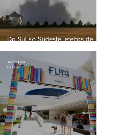
Do Sul ao Sudeste, efeitos de
ciclone-bomba causam
apreensão na população
Jornal Daki
há 1 dia