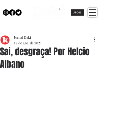
APOIE
Jornal Daki
12 de ago. de 2021
Sai, desgraça! Por Helcio
Albano