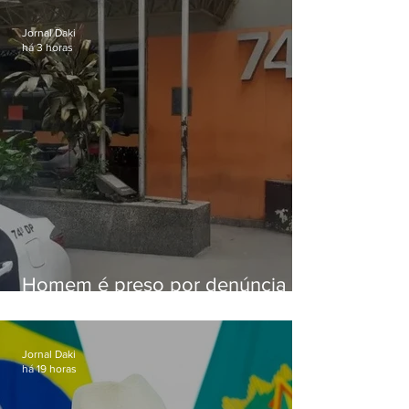
sexta-feira (07)
Jornal Daki
há 3 horas
Homem é preso por denúncia
de importunação sexual em
Alcântara
Jornal Daki
há 19 horas