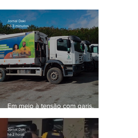
Jornal Daki
há 3 minutos
Em meio à tensão com garis,
Força Ambiental fez aditivo de
27% com prefeitura
Jornal Daki
há 2 horas