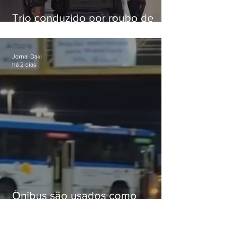
Trio conduzido por roubo de
celular no Méier acumula 37
passagens
Jornal Daki
há 2 dias
Ônibus são usados como
barricadas durante operação na
Gardênia Azul