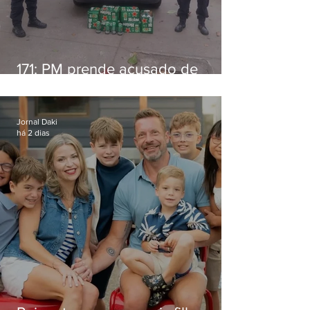
171: PM prende acusado de
estelionato em restaurante de
Niterói
Jornal Daki
há 2 dias