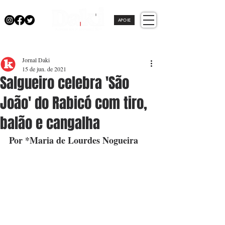
APOIE
Jornal Daki
15 de jun. de 2021
Salgueiro celebra 'São
João' do Rabicó com tiro,
balão e cangalha
Por *Maria de Lourdes Nogueira