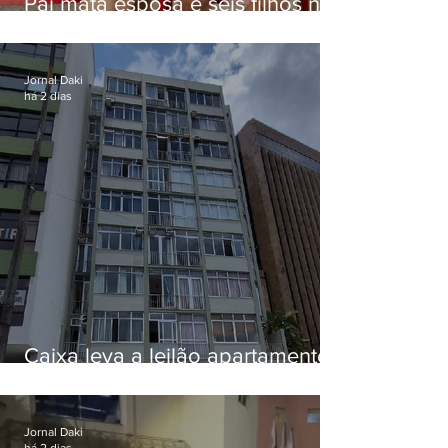
Pai mata esposa e seis filhos nos
EUA e não terá funeral
Jornal Daki
há 2 dias
Caixa leva a leilão apartamento
de Eduardo Bolsonaro em
Botafogo
Jornal Daki