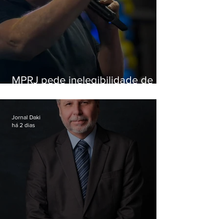
MPRJ pede inelegibilidade de
Garotinho
Jornal Daki
há 2 dias