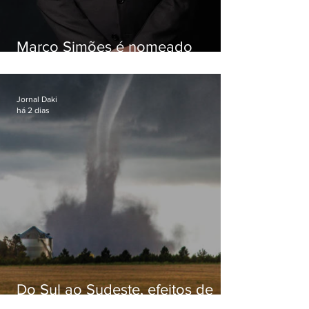
Marco Simões é nomeado
secretário de Estado de Governo
Jornal Daki
há 2 dias
Do Sul ao Sudeste, efeitos de
ciclone-bomba causam