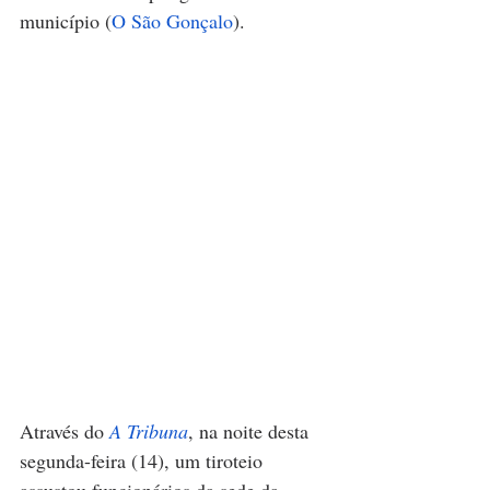
município (
O São Gonçalo
).
Através do 
A Tribuna
, na noite desta 
segunda-feira (14), um tiroteio 
assustou funcionários da sede da 