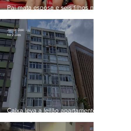
Pai mata esposa e seis filhos nos
EUA e não terá funeral
Jornal Daki
há 2 dias
Caixa leva a leilão apartamento
de Eduardo Bolsonaro em
Botafogo