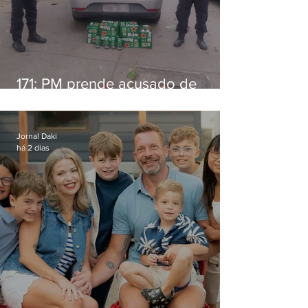
171: PM prende acusado de
estelionato em restaurante de
Niterói
Jornal Daki
há 2 dias