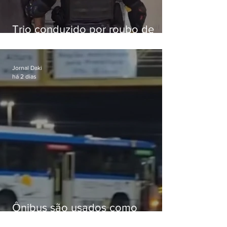
Trio conduzido por roubo de
celular no Méier acumula 37
passagens
Jornal Daki
há 2 dias
Ônibus são usados como
barricadas durante operação na