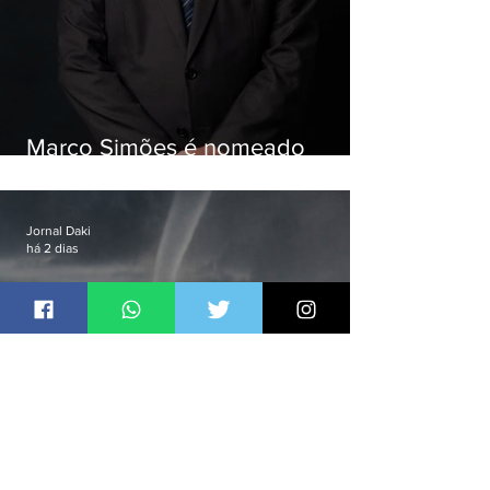
Marco Simões é nomeado
secretário de Estado de Governo
Jornal Daki
há 2 dias