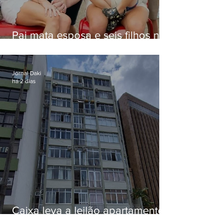
Pai mata esposa e seis filhos nos
EUA e não terá funeral
Jornal Daki
há 2 dias
Caixa leva a leilão apartamento
de Eduardo Bolsonaro em