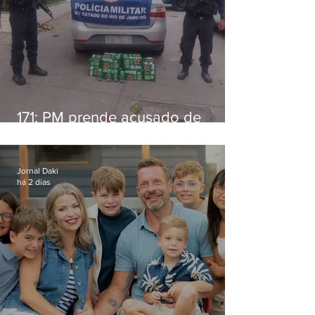
171: PM prende acusado de
estelionato em restaurante de
Niterói
Jornal Daki
há 2 dias