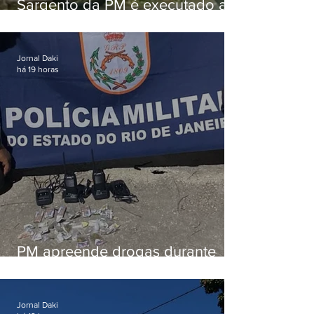
Sargento da PM é executado a
tiros enquanto estava de folga
em Vaz Lobo
Jornal Daki
há 19 horas
PM apreende drogas durante
patrulhamento em Maricá
Jornal Daki