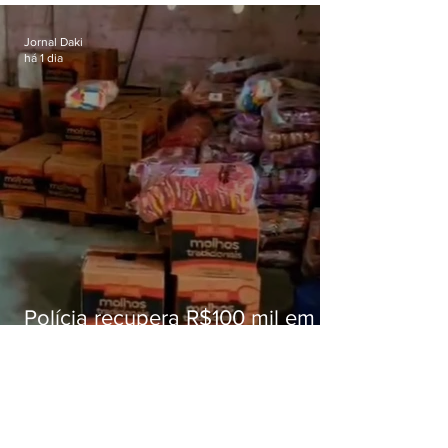
educação
Jornal Daki
há 1 dia
Polícia recupera R$100 mil em
carga roubada na Baixada
Fluminense