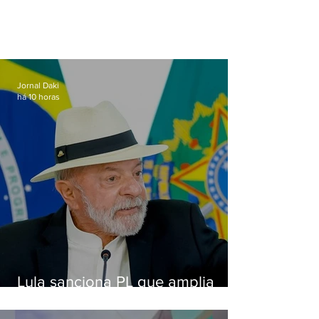
Jornal Daki
há 10 horas
Lula sanciona PL que amplia
pena para crimes digitais contra
crianças