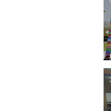
h
J
h