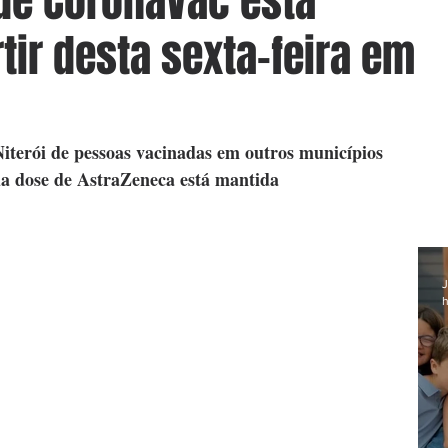
de CoronaVac está
tir desta sexta-feira em
iterói de pessoas vacinadas em outros municípios 
da dose de AstraZeneca está mantida
J
h