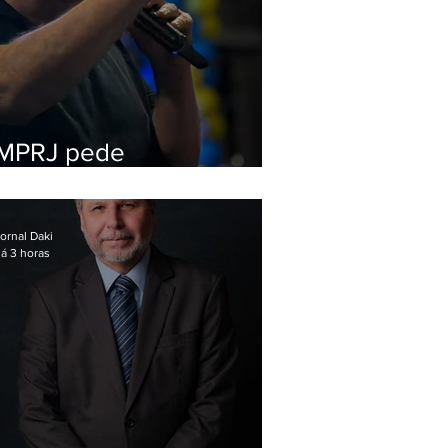
MPRJ pede
inelegibilidade de
Garotinho
ornal Daki
á 3 horas