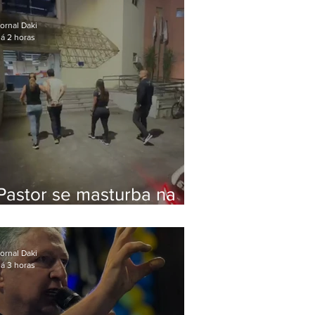
Bolsonaro em Botafogo
ornal Daki
á 2 horas
Pastor se masturba na
frente de criança e é
preso na Zona Oeste
ornal Daki
á 3 horas