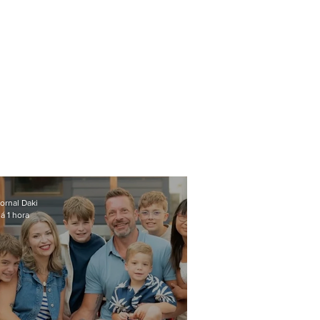
ornal Daki
á 1 hora