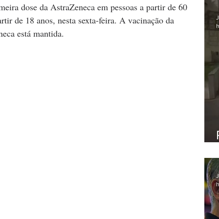
meira dose da AstraZeneca em pessoas a partir de 60 
J
rtir de 18 anos, nesta sexta-feira. A vacinação da 
h
eca está mantida.
J
h