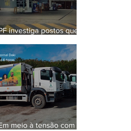
PF investiga postos que
usaram licença falsa com
assinatura de secretário
morto em 2020
ornal Daki
á 6 horas
Em meio à tensão com