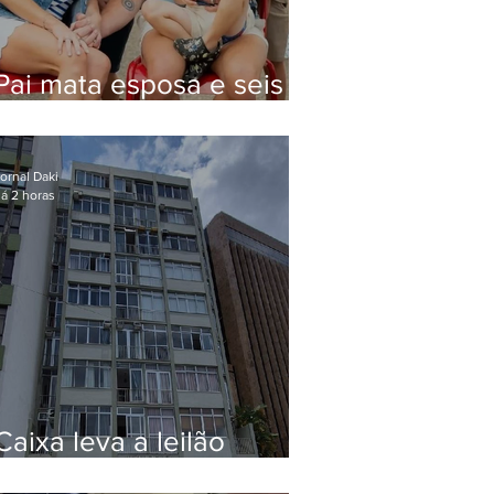
Pai mata esposa e seis
filhos nos EUA e não terá
funeral
ornal Daki
á 2 horas
Caixa leva a leilão
apartamento de Eduardo