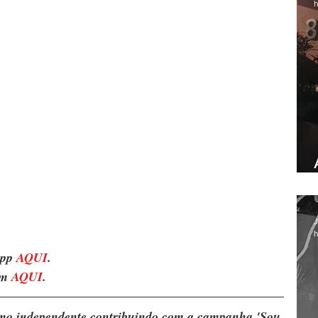
h
J
h
pp 
AQUI
. 
m 
AQUI
.
ismo independente contribuindo com a campanha 'Sou 