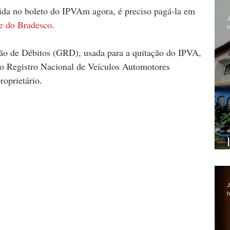
da no boleto do IPVAm agora, é preciso pagá-la em 
J
e do Bradesco
.
h
ção de Débitos (GRD), usada para a quitação do IPVA, 
o Registro Nacional de Veículos Automotores 
oprietário.
J
h