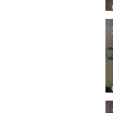
J
h
J