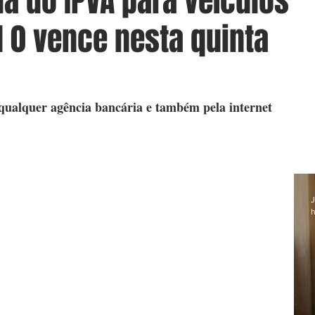
a do IPVA para veículos
l 0 vence nesta quinta
qualquer agência bancária e também pela internet
J
h