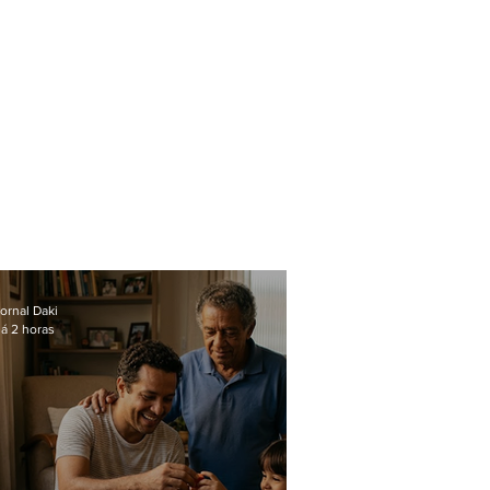
ornal Daki
á 2 horas