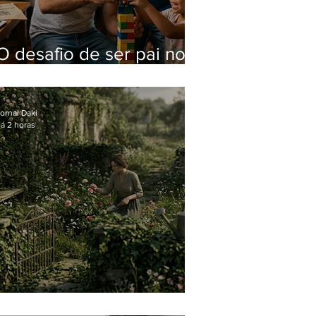
O desafio de ser pai no
mundo atual
ornal Daki
á 2 horas
O jardim que ninguém vê