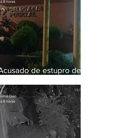
á 8 horas
Acusado de estupro de
vulnerável é preso em
Maricá
ornal Daki
á 8 horas