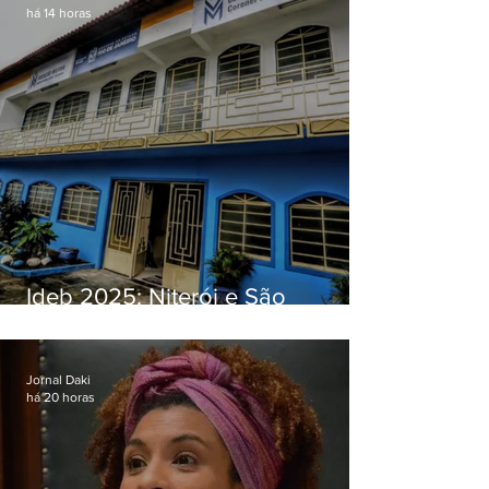
há 14 horas
Ideb 2025: Niterói e São
Gonçalo têm desempenhos
distintos no ensino médio; veja
Jornal Daki
há 20 horas