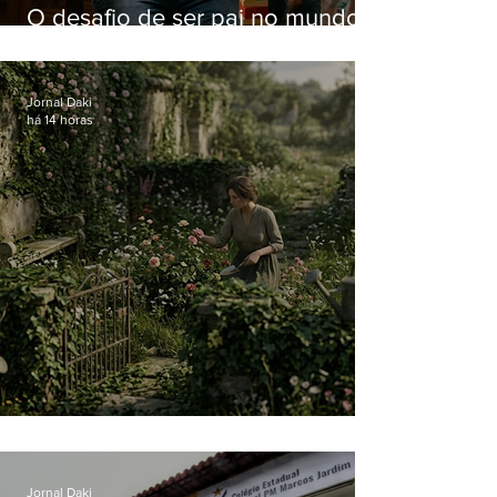
O desafio de ser pai no mundo
atual
Jornal Daki
há 14 horas
O jardim que ninguém vê
Jornal Daki