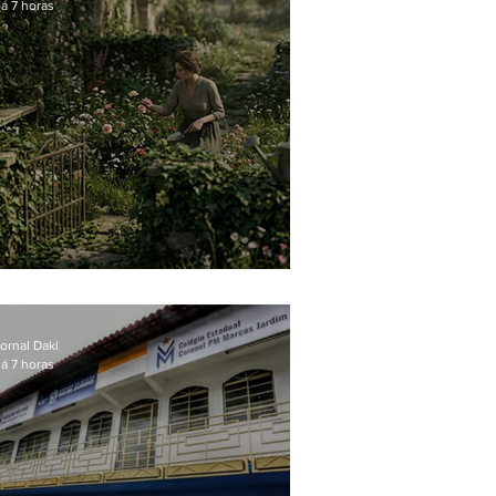
á 7 horas
O jardim que ninguém vê
ornal Daki
á 7 horas