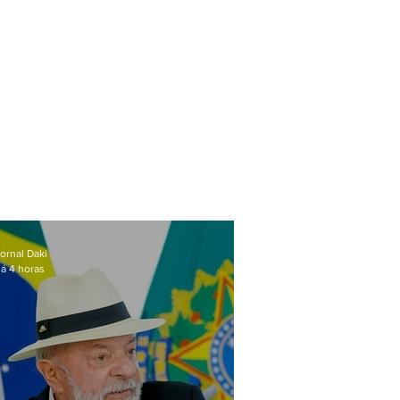
ornal Daki
á 4 horas