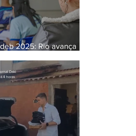
Ideb 2025: Rio avança
nos anos iniciais e fica
acima da média nacional
ornal Daki
á 4 horas