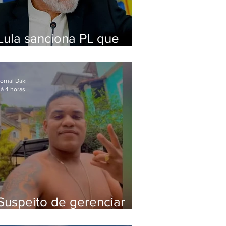
Lula sanciona PL que
amplia pena para crimes
digitais contra crianças
ornal Daki
á 4 horas
Suspeito de gerenciar
tráfico na Lapa é preso