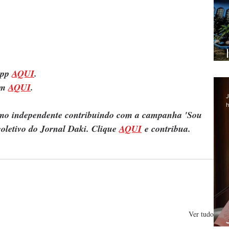
pp 
AQUI
.
m 
AQUI
.
J
h
ismo independente contribuindo com a campanha 'Sou 
oletivo do Jornal Daki. Clique 
AQUI
 e contribua.
Ver tudo