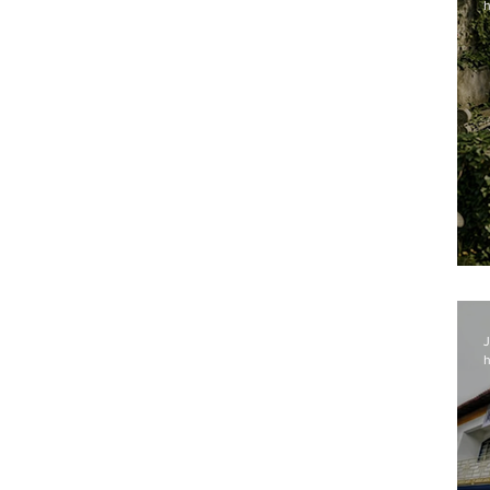
h
J
h