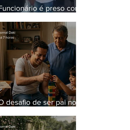
Funcionário é preso com
computadores furtados
do Hospital do Andaraí
ornal Daki
á 7 horas
O desafio de ser pai no
mundo atual
ornal Daki