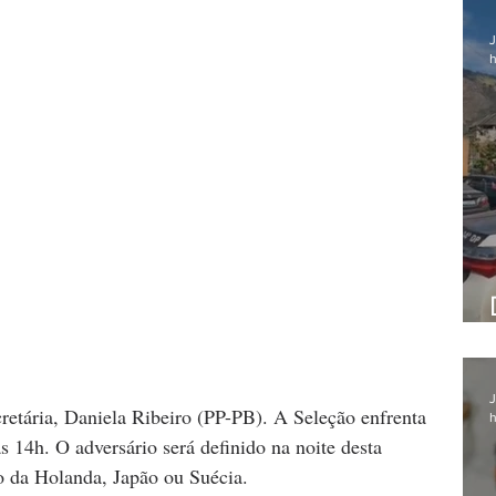
J
h
J
cretária, Daniela Ribeiro (PP-PB). A Seleção enfrenta 
h
às 14h. O adversário será definido na noite desta 
ão da Holanda, Japão ou Suécia.