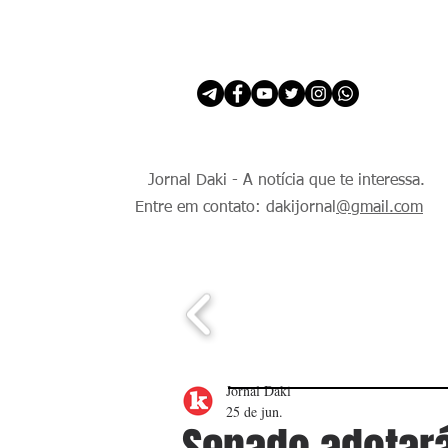
INÍCIO
É Daki. E de todo Mundo.
Jornal Daki - A notícia que te interessa.
Entre em contato: dakijornal
@gmail.com
Jornal Daki
25 de jun.