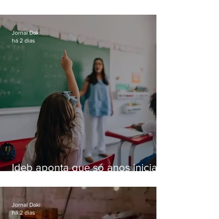
especializada em roubos a
residências de luxo no Rio
Jornal Daki
há 2 dias
Ideb aponta que só anos iniciais
superam meta nacional da
educação
Jornal Daki
há 2 dias