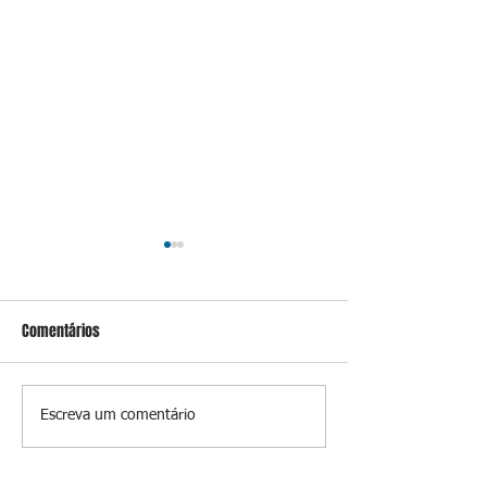
Comentários
Prevenir é melhor
A luz que perman
Escreva um comentário