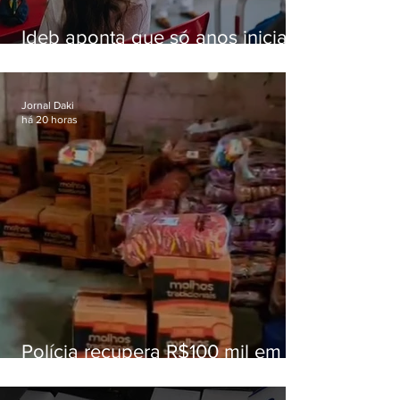
Ideb aponta que só anos iniciais
superam meta nacional da
educação
Jornal Daki
há 20 horas
Polícia recupera R$100 mil em
carga roubada na Baixada
Fluminense