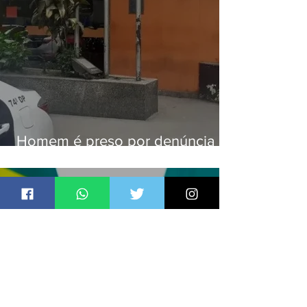
Homem é preso por denúncia
de importunação sexual em
Alcântara
Jornal Daki
há 1 dia