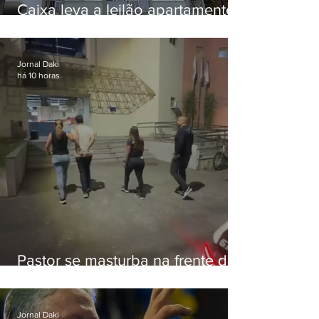
Caixa leva a leilão apartamento
de Eduardo Bolsonaro em
Botafogo
Jornal Daki
há 10 horas
Pastor se masturba na frente de
criança e é preso na Zona Oeste
Jornal Daki