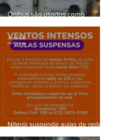
Ônibus são usados como
barricadas durante operação na
Gardênia Azul
Jornal Daki
há 15 horas
Niterói suspende aulas de rede
municipal por previsão de
ventos fortes nesta sexta (7)