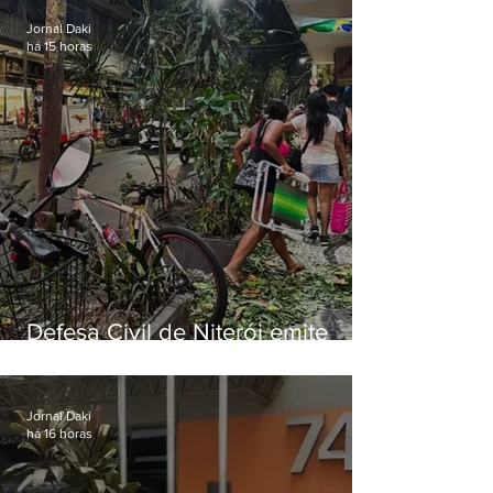
Jornal Daki
há 15 horas
Defesa Civil de Niterói emite
aviso de ventos fortes para esta
sexta-feira (07)
Jornal Daki
há 16 horas